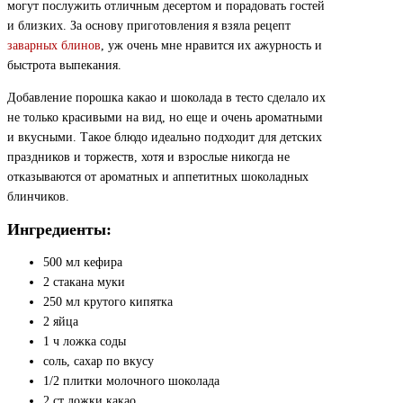
могут послужить отличным десертом и порадовать гостей
и близких. За основу приготовления я взяла рецепт
заварных блинов
, уж очень мне нравится их ажурность и
быстрота выпекания.
Добавление порошка какао и шоколада в тесто сделало их
не только красивыми на вид, но еще и очень ароматными
и вкусными. Такое блюдо идеально подходит для детских
праздников и торжеств, хотя и взрослые никогда не
отказываются от ароматных и аппетитных шоколадных
блинчиков.
Ингредиенты:
500 мл кефира
2 стакана муки
250 мл крутого кипятка
2 яйца
1 ч ложка соды
соль, сахар по вкусу
1/2 плитки молочного шоколада
2 ст ложки какао