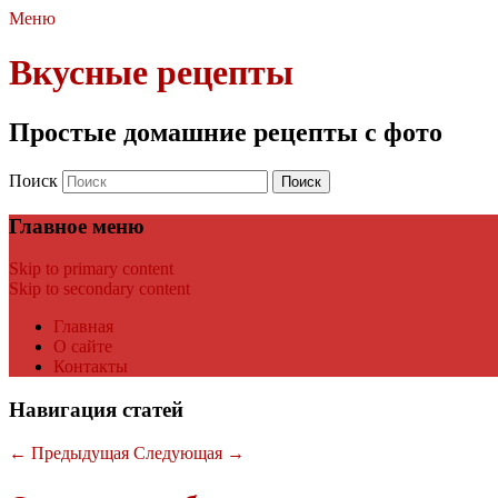
Меню
Вкусные рецепты
Простые домашние рецепты с фото
Поиск
Главное меню
Skip to primary content
Skip to secondary content
Главная
О сайте
Контакты
Навигация статей
←
Предыдущая
Следующая
→