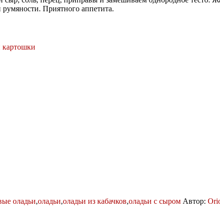
и румяности. Приятного аппетита.
и картошки
вые оладьи
,
оладьи
,
оладьи из кабачков
,
оладьи с сыром
Автор:
Ori