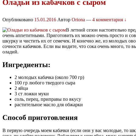
Оладьи из кабачков с сыром
Опубликовано
15.01.2016
Автор
Oriona
—
4 комментария ↓
В летний сезон настоятельно пр
очень аппетитными. Приготовить их можно очень просто и совсе
шкурку и чистить их от семечек. И конечно же, из молодых ов
сочности кабачков. Если вы видите, что сока очень много, то 
оладий.
Ингредиенты:
2 молодых кабачка (около 700 гр)
100 гр любого твердого сыра
2 яйца
3 ст ложки муки
соль, перец, приправы по вкусу
растительное масло для обжарки
Способ приготовления
В первую очередь моем кабачки (если они у вас молодые, то ш
сока, то слейте половину. Добавляем к ним яйца, муку, натер