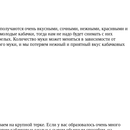
да получаются очень вкусными, сочными, нежными, красивыми и
олодые кабачки, тогда нам не надо будет снимать с них
релых. Количество муки может меняться в зависимости от
много муки, и мы потеряем нежный и приятный вкус кабачковых
аем на крупной терке. Если у вас образовалось очень много
 Жарим кабачковые оладьи с сыром обычным способом, на