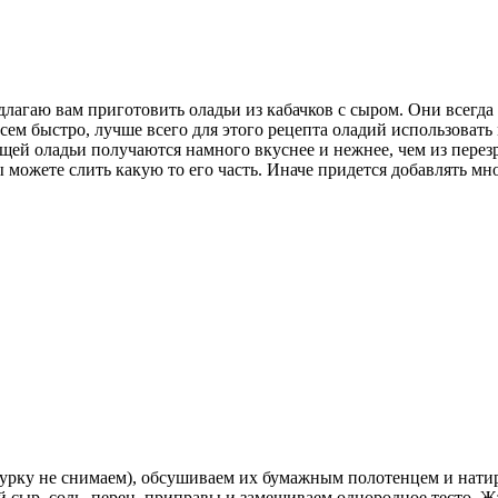
едлагаю вам приготовить оладьи из кабачков с сыром. Они всег
м быстро, лучше всего для этого рецепта оладий использовать м
ощей оладьи получаются намного вкуснее и нежнее, чем из перез
вы можете слить какую то его часть. Иначе придется добавлять 
курку не снимаем), обсушиваем их бумажным полотенцем и натир
тый сыр, соль, перец, приправы и замешиваем однородное тесто.