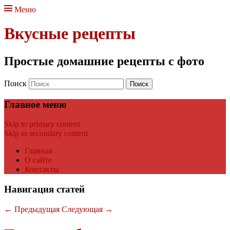
Меню
Вкусные рецепты
Простые домашние рецепты с фото
Поиск
Главное меню
Skip to primary content
Skip to secondary content
Главная
О сайте
Контакты
Навигация статей
←
Предыдущая
Следующая
→