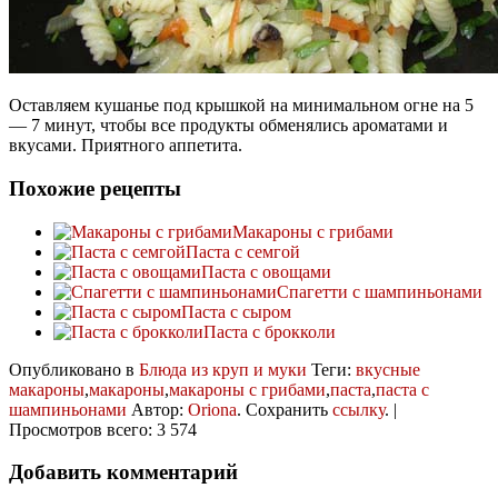
Оставляем кушанье под крышкой на минимальном огне на 5
— 7 минут, чтобы все продукты обменялись ароматами и
вкусами. Приятного аппетита.
Похожие рецепты
Макароны с грибами
Паста с семгой
Паста с овощами
Спагетти с шампиньонами
Паста с сыром
Паста с брокколи
Опубликовано в
Блюда из круп и муки
Теги:
вкусные
макароны
,
макароны
,
макароны с грибами
,
паста
,
паста с
шампиньонами
Автор:
Oriona
. Сохранить
ссылку
. |
Просмотров всего: 3 574
Добавить комментарий