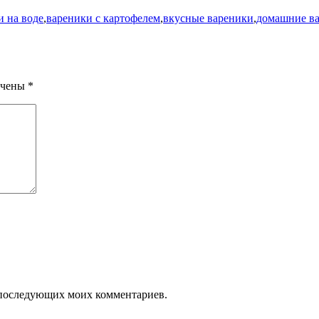
и на воде
,
вареники с картофелем
,
вкусные вареники
,
домашние в
ечены
*
ля последующих моих комментариев.