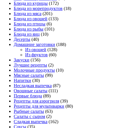
Блюда из курицы
(172)
Блюда из морепродуктов
(18)
Блюда из мяса
(201)
Блюда из овощей
(133)
Блюда из птицы
(6)
Блюда из рыбы
(101)
Блюда из яиц
(10)
Десерты
(40)
Домашние заготовки
(188)
Из овощей
(128)
Из фруктов
(60)
Закуски
(156)
Лучшие рецепты
(2)
Молочные продукты
(10)
Мясные салаты
(99)
Напитки
(30)
Несладкая выпечка
(87)
Овощные салаты
(111)
Первые блюда
(89)
Рецепты для аэрогриля
(39)
Рецепты для мультиварки
(80)
Рыбные салаты
(63)
Салаты с сыром
(2)
Сладкая выпечка
(162)
Соусы
(35)