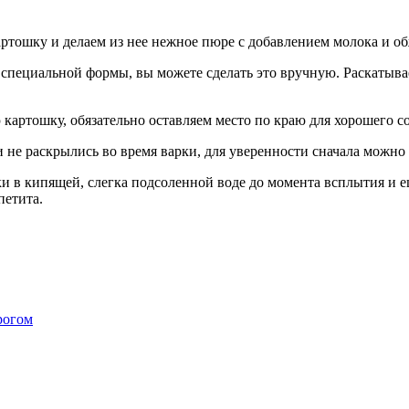
артошку и делаем из нее нежное пюре с добавлением молока и об
пециальной формы, вы можете сделать это вручную. Раскатывае
артошку, обязательно оставляем место по краю для хорошего с
 не раскрылись во время варки, для уверенности сначала можно 
 в кипящей, слегка подсоленной воде до момента всплытия и е
петита.
рогом