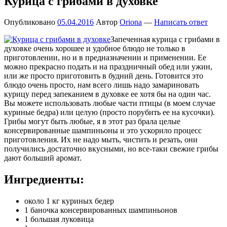
Курица с грибами в духовке
Опубликовано
05.04.2016
Автор
Oriona
—
Написать ответ
Запеченная курица с грибами в
духовке очень хорошее и удобное блюдо не только в
приготовлении, но и в предназначении и применении. Ее
можно прекрасно подать и на праздничный обед или ужин,
или же просто приготовить в будний день. Готовится это
блюдо очень просто, нам всего лишь надо замариновать
курицу перед запеканием в духовке ее хотя бы на один час.
Вы можете использовать любые части птицы (в моем случае
куриные бедра) или целую (просто порубить ее на кусочки).
Грибы могут быть любые, я в этот раз брала целые
консервированные шампиньоны и это ускорило процесс
приготовления. Их не надо мыть, чистить и резать, они
получились достаточно вкусными, но все-таки свежие грибы
дают больший аромат.
Ингредиенты:
около 1 кг куриных бедер
1 баночка консервированных шампиньонов
1 большая луковица