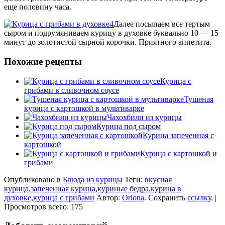
еще половину часа.
Далее посыпаем все тертым
сыром и подрумяниваем курицу в духовке буквально 10 — 15
минут до золотистой сырной корочки. Приятного аппетита.
Похожие рецепты
Курица с
грибами в сливочном соусе
Тушеная
курица с картошкой в мультиварке
Чахохбили из курицы
Курица под сыром
Курица запеченная с
картошкой
Курица с картошкой и
грибами
Опубликовано в
Блюда из курицы
Теги:
вкусная
курица
,
запеченная курица
,
куриные бедра
,
курица в
духовке
,
курица с грибами
Автор:
Oriona
. Сохранить
ссылку
. |
Просмотров всего: 175