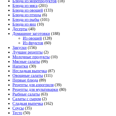
Блюда из морепродуктов
(18)
Блюда из мяса
(201)
Блюда из овощей
(133)
Блюда из птицы
(6)
Блюда из рыбы
(101)
Блюда из яиц
(10)
Десерты
(40)
Домашние заготовки
(188)
Из овощей
(128)
Из фруктов
(60)
Закуски
(156)
Лучшие рецепты
(2)
Молочные продукты
(10)
Мясные салаты
(99)
Напитки
(30)
Несладкая выпечка
(87)
Овощные салаты
(111)
Первые блюда
(89)
Рецепты для аэрогриля
(39)
Рецепты для мультиварки
(80)
Рыбные салаты
(63)
Салаты с сыром
(2)
Сладкая выпечка
(162)
Соусы
(35)
Тесто
(50)