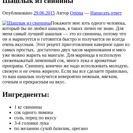
Шашлык из свинины
Опубликовано
29.06.2015
Автор
Oriona
—
Написать ответ
Покажите мне хоть одного человека,
который бы не любил шашлык, я таких лично не знаю. Для
меня самый лучший шашлык — это из свинины, потому что
он и маринуется и готовится быстро и получается он всегда
очень вкусным. Этот рецепт приготовления наверное один из
самых простых, достаточно двух часов маринования и мясо
уже можно жарить на мангале. Для маринада я использую
свежевыжатый лимонный сок, много лука и ароматные
приправы. Свинину, конечно же надо использовать молодую,
свежую и не очень жирную. Если вы все сделаете правильно,
то ваш шашлык получится невероятно нежным, мягким,
сочным и прекрасным на вкус.
Ингредиенты:
1 кг свинины
сок одного лимона
соль, перец по вкусу
3-4 головки лука
по желанию сухой базилик, орегано