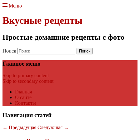
Меню
Вкусные рецепты
Простые домашние рецепты с фото
Поиск
Главное меню
Skip to primary content
Skip to secondary content
Главная
О сайте
Контакты
Навигация статей
←
Предыдущая
Следующая
→