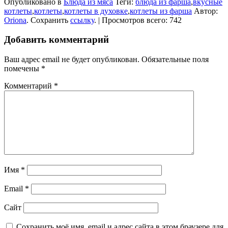
Опубликовано в
Блюда из мяса
Теги:
блюда из фарша
,
вкусные
котлеты
,
котлеты
,
котлеты в духовке
,
котлеты из фарша
Автор:
Oriona
. Сохранить
ссылку
. | Просмотров всего: 742
Добавить комментарий
Ваш адрес email не будет опубликован.
Обязательные поля
помечены
*
Комментарий
*
Имя
*
Email
*
Сайт
Сохранить моё имя, email и адрес сайта в этом браузере для