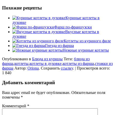
Похожие рецепты
Куриные котлеты в
духовке
Фарш по-французски
Вкусные котлеты в
духовке
Котлеты из куриного филе
Гнезда из фарша
Нежные куриные котлеты
Опубликовано в
Блюда из курицы
Теги:
блюда из
фарша
,
котлеты
,
котлеты в духовке
,
котлеты из фарша
,
стожки из
фарша
Автор:
Oriona
. Сохранить
ссылку
. | Просмотров всего:
1 840
Добавить комментарий
Ваш адрес email не будет опубликован.
Обязательные поля
помечены
*
Комментарий
*