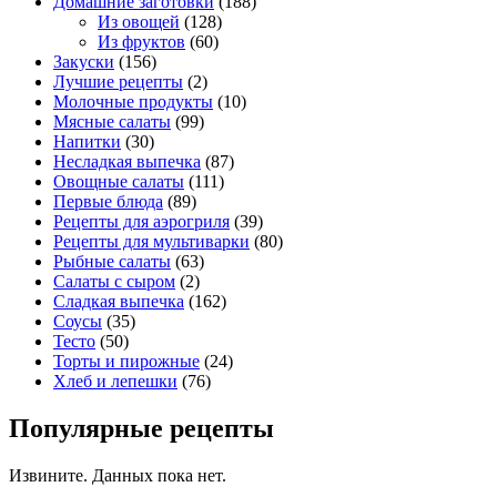
Домашние заготовки
(188)
Из овощей
(128)
Из фруктов
(60)
Закуски
(156)
Лучшие рецепты
(2)
Молочные продукты
(10)
Мясные салаты
(99)
Напитки
(30)
Несладкая выпечка
(87)
Овощные салаты
(111)
Первые блюда
(89)
Рецепты для аэрогриля
(39)
Рецепты для мультиварки
(80)
Рыбные салаты
(63)
Салаты с сыром
(2)
Сладкая выпечка
(162)
Соусы
(35)
Тесто
(50)
Торты и пирожные
(24)
Хлеб и лепешки
(76)
Популярные рецепты
Извините. Данных пока нет.