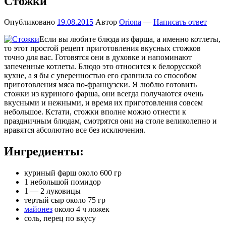
Стожки
Опубликовано
19.08.2015
Автор
Oriona
—
Написать ответ
Если вы любите блюда из фарша, а именно котлеты,
то этот простой рецепт приготовления вкусных стожков
точно для вас. Готовятся они в духовке и напоминают
запеченные котлеты. Блюдо это относится к белорусской
кухне, а я бы с уверенностью его сравнила со способом
приготовления мяса по-французски. Я люблю готовить
стожки из куриного фарша, они всегда получаются очень
вкусными и нежными, и время их приготовления совсем
небольшое. Кстати, стожки вполне можно отнести к
праздничным блюдам, смотрятся они на столе великолепно и
нравятся абсолютно все без исключения.
Ингредиенты:
куриный фарш около 600 гр
1 небольшой помидор
1 — 2 луковицы
тертый сыр около 75 гр
майонез
около 4 ч ложек
соль, перец по вкусу