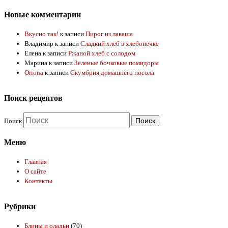
Новые комментарии
Вкусно так!
к записи
Пирог из лаваша
Владимир
к записи
Сладкий хлеб в хлебопечке
Елена
к записи
Ржаной хлеб с солодом
Марина
к записи
Зеленые бочковые помидоры
Oriona
к записи
Скумбрия домашнего посола
Поиск рецептов
Поиск
Меню
Главная
О сайте
Контакты
Рубрики
Блины и оладьи
(70)