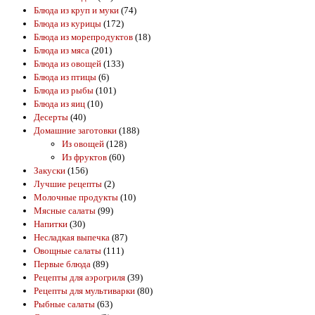
Блюда из круп и муки
(74)
Блюда из курицы
(172)
Блюда из морепродуктов
(18)
Блюда из мяса
(201)
Блюда из овощей
(133)
Блюда из птицы
(6)
Блюда из рыбы
(101)
Блюда из яиц
(10)
Десерты
(40)
Домашние заготовки
(188)
Из овощей
(128)
Из фруктов
(60)
Закуски
(156)
Лучшие рецепты
(2)
Молочные продукты
(10)
Мясные салаты
(99)
Напитки
(30)
Несладкая выпечка
(87)
Овощные салаты
(111)
Первые блюда
(89)
Рецепты для аэрогриля
(39)
Рецепты для мультиварки
(80)
Рыбные салаты
(63)