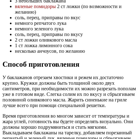
3 небольших баклажана
вяленые помидоры
2 ст ложки (по возможности и
желанию)
соль, перец, приправы по вкус
немного репчатого лука
немного зеленого лука
соль, перец, приправы по вкусу
2 ст ложки оливкового масла
1 ст ложка лимонного сока
несколько анчоусов, по желанию
Способ приготовления
У баклажанов отрезаем хвостики и режем их достаточно
крупно. Кружки должны быть толщиной около двух
сантиметров, при необходимости их можно разрезать пополам
уже в готовом виде. Слегка солим их по вкусу и сбрызгиваем
половиной оливкового масла. Жарить синенькие на гриле
лучше всего при помощи специальной решетки.
Время приготовления во многом зависит от температуры и
жара углей, готовность вы будете определять визуально. Они
должны хорошо подрумяниться и стать мягкими.
Выкладываем баклажаны на тарелку, добавляем порезанный
репчатый и зеленый лук, вяленые помидоры и сбрызгиваем