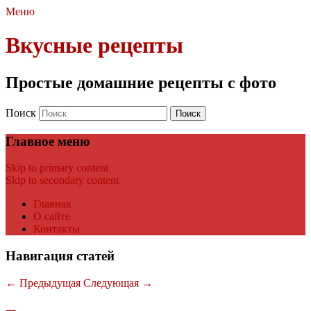
Меню
Вкусные рецепты
Простые домашние рецепты с фото
Поиск
Главное меню
Skip to primary content
Skip to secondary content
Главная
О сайте
Контакты
Навигация статей
←
Предыдущая
Следующая
→