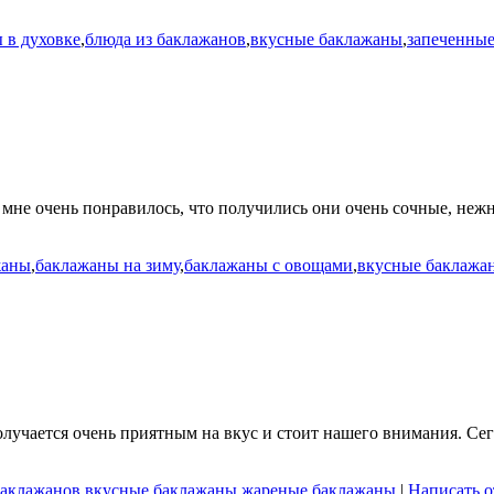
 в духовке
,
блюда из баклажанов
,
вкусные баклажаны
,
запеченны
мне очень понравилось, что получились они очень сочные, нежн
жаны
,
баклажаны на зиму
,
баклажаны с овощами
,
вкусные баклажа
лучается очень приятным на вкус и стоит нашего внимания. Сег
баклажанов
,
вкусные баклажаны
,
жареные баклажаны
|
Написать о