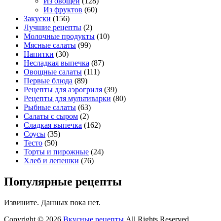
Из овощей
(128)
Из фруктов
(60)
Закуски
(156)
Лучшие рецепты
(2)
Молочные продукты
(10)
Мясные салаты
(99)
Напитки
(30)
Несладкая выпечка
(87)
Овощные салаты
(111)
Первые блюда
(89)
Рецепты для аэрогриля
(39)
Рецепты для мультиварки
(80)
Рыбные салаты
(63)
Салаты с сыром
(2)
Сладкая выпечка
(162)
Соусы
(35)
Тесто
(50)
Торты и пирожные
(24)
Хлеб и лепешки
(76)
Популярные рецепты
Извините. Данных пока нет.
Copyright © 2026
Вкусные рецепты
All Rights Reserved.