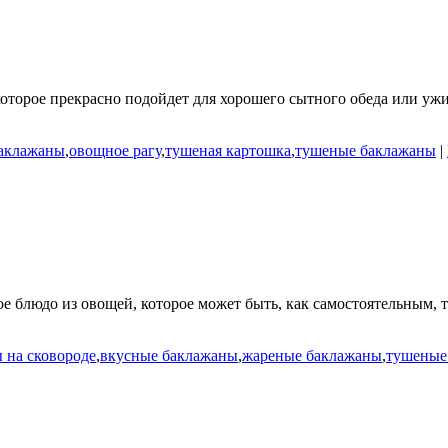
торое прекрасно подойдет для хорошего сытного обеда или ужина
баклажаны
,
овощное рагу
,
тушеная картошка
,
тушеные баклажаны
|
ное блюдо из овощей, которое может быть, как самостоятельным, 
 на сковороде
,
вкусные баклажаны
,
жареные баклажаны
,
тушеные