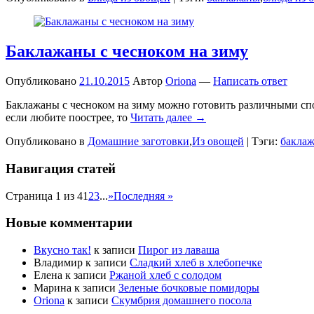
Баклажаны с чесноком на зиму
Опубликовано
21.10.2015
Автор
Oriona
—
Написать ответ
Баклажаны с чесноком на зиму можно готовить различными спосо
если любите поострее, то
Читать далее →
Опубликовано в
Домашние заготовки
,
Из овощей
|
Тэги:
бакла
Навигация статей
Страница 1 из 4
1
2
3
...
»
Последняя »
Новые комментарии
Вкусно так!
к записи
Пирог из лаваша
Владимир
к записи
Сладкий хлеб в хлебопечке
Елена
к записи
Ржаной хлеб с солодом
Марина
к записи
Зеленые бочковые помидоры
Oriona
к записи
Скумбрия домашнего посола