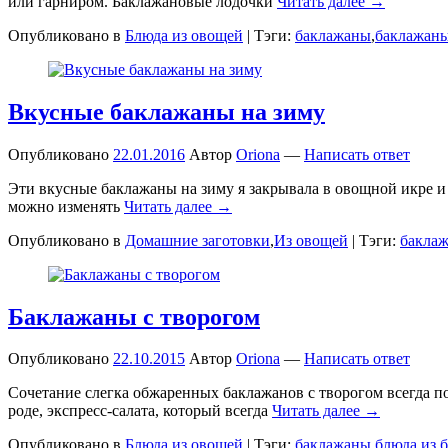
или гарниром. Баклажановые лодочки
Читать далее →
Опубликовано в
Блюда из овощей
|
Тэги:
баклажаны
,
баклажаны
Вкусные баклажаны на зиму
Опубликовано
22.01.2016
Автор
Oriona
—
Написать ответ
Эти вкусные баклажаны на зиму я закрывала в овощной икре и 
можно изменять
Читать далее →
Опубликовано в
Домашние заготовки
,
Из овощей
|
Тэги:
бакла
Баклажаны с творогом
Опубликовано
22.10.2015
Автор
Oriona
—
Написать ответ
Сочетание слегка обжаренных баклажанов с творогом всегда по
роде, экспресс-салата, который всегда
Читать далее →
Опубликовано в
Блюда из овощей
|
Тэги:
баклажаны
,
блюда из 