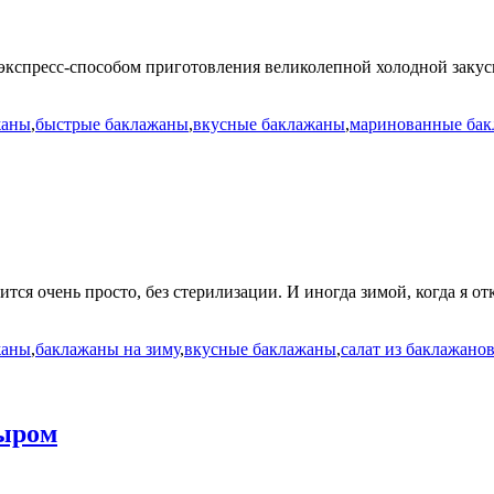
экспресс-способом приготовления великолепной холодной закус
жаны
,
быстрые баклажаны
,
вкусные баклажаны
,
маринованные ба
вится очень просто, без стерилизации. И иногда зимой, когда 
жаны
,
баклажаны на зиму
,
вкусные баклажаны
,
салат из баклажано
сыром