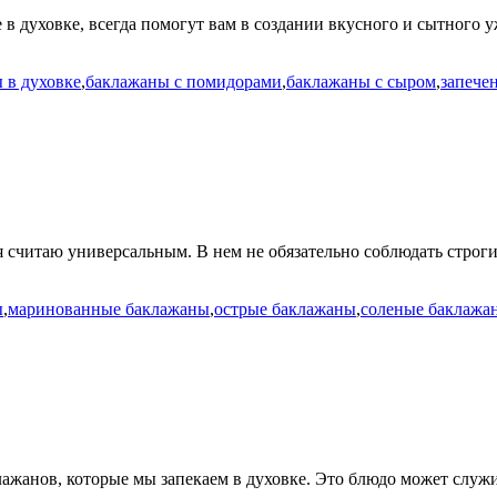
 духовке, всегда помогут вам в создании вкусного и сытного у
 в духовке
,
баклажаны с помидорами
,
баклажаны с сыром
,
запече
считаю универсальным. В нем не обязательно соблюдать строгие
ы
,
маринованные баклажаны
,
острые баклажаны
,
соленые баклажа
ажанов, которые мы запекаем в духовке. Это блюдо может служи