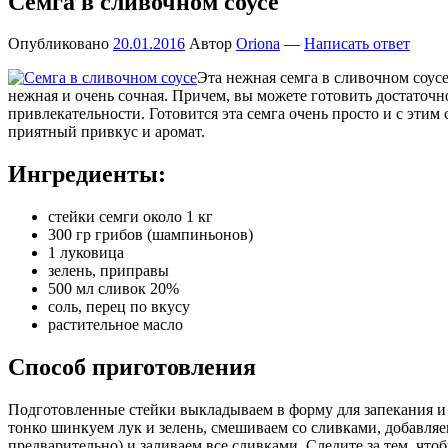
Семга в сливочном соусе
Опубликовано
20.01.2016
Автор
Oriona
—
Написать ответ
Эта нежная семга в сливочном соус
нежная и очень сочная. Причем, вы можете готовить достаточн
привлекательности. Готовится эта семга очень просто и с этим
приятный привкус и аромат.
Ингредиенты:
стейки семги около 1 кг
300 гр грибов (шампиньонов)
1 луковица
зелень, приправы
500 мл сливок 20%
соль, перец по вкусу
растительное масло
Способ приготовления
Подготовленные стейки выкладываем в форму для запекания и 
тонко шинкуем лук и зелень, смешиваем со сливками, добавляе
предварительно) и заливаем все сливками. Следите за тем, что