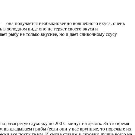
 — она получается необыкновенно волшебного вкуса, очень
в холодном виде оно не теряет своего вкуса и
ает рыбу не только вкуснее, но и дает сливочному соусу
 разогретую духовку до 200 С минут на десять. За это время
, выкладываем грибы (если они у вас крупные, то порежьте их
ески вся покрыта им. И снова ставим в духовку, лучше всего на