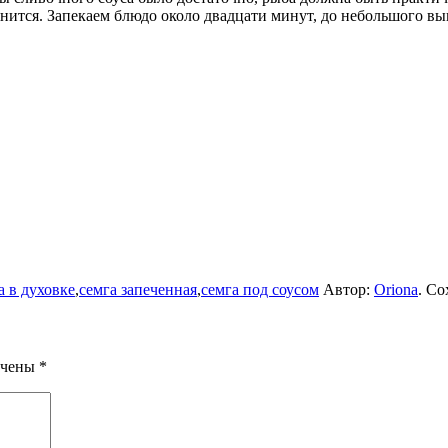
нится. Запекаем блюдо около двадцати минут, до небольшого вы
а в духовке
,
семга запеченная
,
семга под соусом
Автор:
Oriona
. С
ечены
*