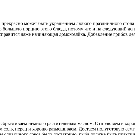
е прекрасно может быть украшением любого праздничного стола
о большую порцию этого блюда, потому что и на следующий день 
 справится даже начинающая домохозяйка. Добавление грибов дел
сбрызгиваем немного растительным маслом. Отправляем в хорошо
м соль, перец и хорошо размешиваем. Достаем полуготовую семгу
бы сливочного соуса было достаточно, рыба должна быть практич