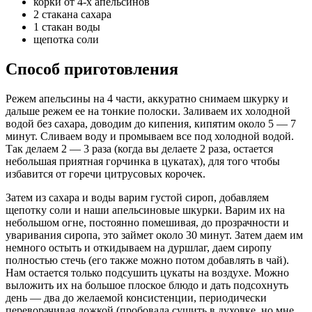
корки от 4-х апельсинов
2 стакана сахара
1 стакан воды
щепотка соли
Способ приготовления
Режем апельсины на 4 части, аккуратно снимаем шкурку и
дальше режем ее на тонкие полоски. Заливаем их холодной
водой без сахара, доводим до кипения, кипятим около 5 — 7
минут. Сливаем воду и промываем все под холодной водой.
Так делаем 2 — 3 раза (когда вы делаете 2 раза, остается
небольшая приятная горчинка в цукатах), для того чтобы
избавится от горечи цитрусовых корочек.
Затем из сахара и воды варим густой сироп, добавляем
щепотку соли и наши апельсиновые шкурки. Варим их на
небольшом огне, постоянно помешивая, до прозрачности и
уваривания сиропа, это займет около 30 минут. Затем даем им
немного остыть и откидываем на дуршлаг, даем сиропу
полностью стечь (его также можно потом добавлять в чай).
Нам остается только подсушить цукаты на воздухе. Можно
выложить их на большое плоское блюдо и дать подсохнуть
день — два до желаемой консистенции, периодически
переворачивая ложкой (пробовала сушить в духовке, но мне