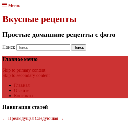
Меню
Вкусные рецепты
Простые домашние рецепты с фото
Поиск
Главное меню
Skip to primary content
Skip to secondary content
Главная
О сайте
Контакты
Навигация статей
←
Предыдущая
Следующая
→