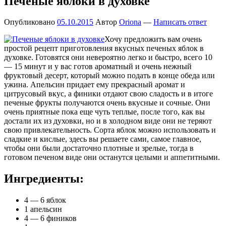
Печеные яблоки в духовке
Опубликовано
05.10.2015
Автор
Oriona
—
Написать ответ
Хочу предложить вам очень
простой рецепт приготовления вкусных печеных яблок в
духовке. Готовятся они невероятно легко и быстро, всего 10
— 15 минут и у вас готов ароматный и очень нежный
фруктовый десерт, который можно подать в конце обеда или
ужина. Апельсин придает ему прекрасный аромат и
цитрусовый вкус, а финики отдают свою сладость и в итоге
печеные фрукты получаются очень вкусные и сочные. Они
очень приятные пока еще чуть теплые, после того, как вы
достали их из духовки, но и в холодном виде они не теряют
свою привлекательность. Сорта яблок можно использовать и
сладкие и кислые, здесь вы решаете сами, самое главное,
чтобы они были достаточно плотные и зрелые, тогда в
готовом печеном виде они останутся целыми и аппетитными.
Ингредиенты:
4 — 6 яблок
1 апельсин
4 — 6 фиников