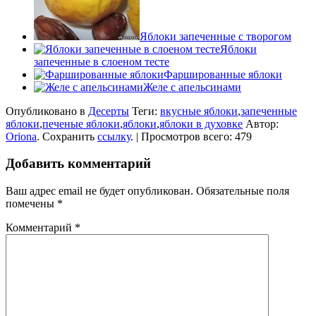
Яблоки запеченные с творогом
Яблоки
запеченные в слоеном тесте
Фаршированные яблоки
Желе с апельсинами
Опубликовано в
Десерты
Теги:
вкусные яблоки
,
запеченные
яблоки
,
печеные яблоки
,
яблоки
,
яблоки в духовке
Автор:
Oriona
. Сохранить
ссылку
. | Просмотров всего: 479
Добавить комментарий
Ваш адрес email не будет опубликован.
Обязательные поля
помечены
*
Комментарий
*