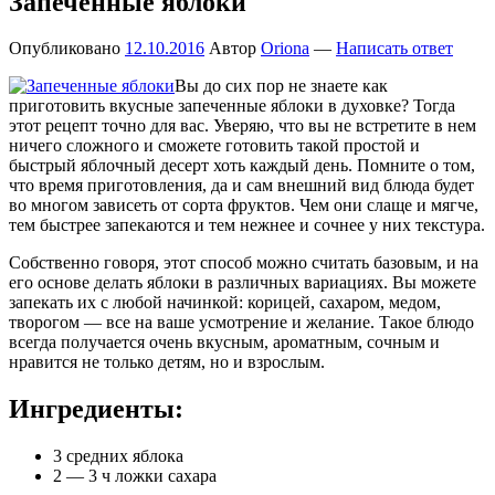
Запеченные яблоки
Опубликовано
12.10.2016
Автор
Oriona
—
Написать ответ
Вы до сих пор не знаете как
приготовить вкусные запеченные яблоки в духовке? Тогда
этот рецепт точно для вас. Уверяю, что вы не встретите в нем
ничего сложного и сможете готовить такой простой и
быстрый яблочный десерт хоть каждый день. Помните о том,
что время приготовления, да и сам внешний вид блюда будет
во многом зависеть от сорта фруктов. Чем они слаще и мягче,
тем быстрее запекаются и тем нежнее и сочнее у них текстура.
Собственно говоря, этот способ можно считать базовым, и на
его основе делать яблоки в различных вариациях. Вы можете
запекать их с любой начинкой: корицей, сахаром, медом,
творогом — все на ваше усмотрение и желание. Такое блюдо
всегда получается очень вкусным, ароматным, сочным и
нравится не только детям, но и взрослым.
Ингредиенты:
3 средних яблока
2 — 3 ч ложки сахара