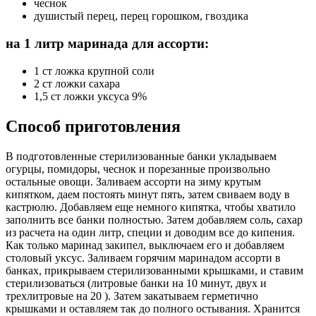
чеснок
душистый перец, перец горошком, гвоздика
на 1 литр маринада для ассорти:
1 ст ложка крупной соли
2 ст ложки сахара
1,5 ст ложки уксуса 9%
Способ приготовления
В подготовленные стерилизованные банки укладываем
огурцы, помидоры, чеснок и порезанные произвольно
остальные овощи. Заливаем ассорти на зиму крутым
кипятком, даем постоять минут пять, затем свиваем воду в
кастрюлю. Добавляем еще немного кипятка, чтобы хватило
заполнить все банки полностью. Затем добавляем соль, сахар
из расчета на один литр, специи и доводим все до кипения.
Как только маринад закипел, выключаем его и добавляем
столовый уксус. Заливаем горячим маринадом ассорти в
банках, прикрываем стерилизованными крышками, и ставим
стерилизоваться (литровые банки на 10 минут, двух и
трехлитровые на 20 ). Затем закатываем герметично
крышками и оставляем так до полного остывания. Хранится