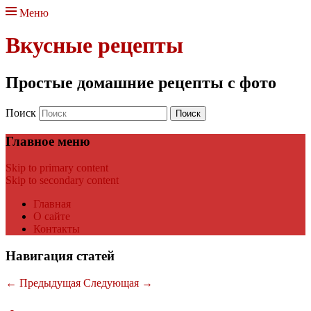
Меню
Вкусные рецепты
Простые домашние рецепты с фото
Поиск
Главное меню
Skip to primary content
Skip to secondary content
Главная
О сайте
Контакты
Навигация статей
←
Предыдущая
Следующая
→