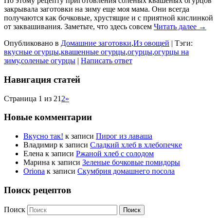
По этому рецепту приготовления соленых квашеных огурцов
закрывала заготовки на зиму еще моя мама. Они всегда
получаются как бочковые, хрустящие и с приятной кислинкой
от заквашивания. Заметьте, что здесь совсем
Читать далее →
Опубликовано в
Домашние заготовки
,
Из овощей
|
Тэги:
вкусные огурцы
,
квашенные огурцы
,
огурцы
,
огурцы на
зиму
,
соленые огурцы
|
Написать ответ
Навигация статей
Страница 1 из 2
1
2
»
Новые комментарии
Вкусно так!
к записи
Пирог из лаваша
Владимир
к записи
Сладкий хлеб в хлебопечке
Елена
к записи
Ржаной хлеб с солодом
Марина
к записи
Зеленые бочковые помидоры
Oriona
к записи
Скумбрия домашнего посола
Поиск рецептов
Поиск