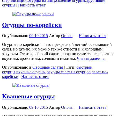
стерилизации
,
огурцы на зиму
,
соленые огурцы
,
хрустящие
огурцы
|
Написать ответ
Огурцы по-корейски
Опубликовано
09.10.2015
Автор
Oriona
—
Написать ответ
Огурцы по-корейски — это прекрасный летний освежающий
салат, но думаю, их можно так же отнести и к холодным
закускам. Этот корейский салат всегда получается невероятно
вкусным, ароматным, сочным и нежным.
Читать далее →
Опубликовано в
Овощные салаты
|
Тэги:
быстрые
огурцы
,
вкусные огурцы
,
огурцы
,
салат из огурцов
,
салат по-
корейски
|
Написать ответ
Квашеные огурцы
Опубликовано
09.10.2015
Автор
Oriona
—
Написать ответ