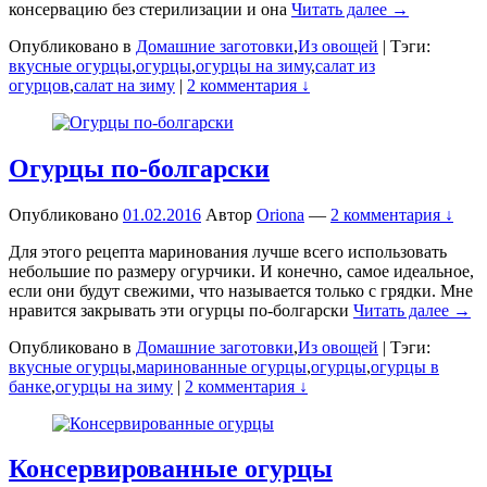
консервацию без стерилизации и она
Читать далее →
Опубликовано в
Домашние заготовки
,
Из овощей
|
Тэги:
вкусные огурцы
,
огурцы
,
огурцы на зиму
,
салат из
огурцов
,
салат на зиму
|
2 комментария ↓
Огурцы по-болгарски
Опубликовано
01.02.2016
Автор
Oriona
—
2 комментария ↓
Для этого рецепта маринования лучше всего использовать
небольшие по размеру огурчики. И конечно, самое идеальное,
если они будут свежими, что называется только с грядки. Мне
нравится закрывать эти огурцы по-болгарски
Читать далее →
Опубликовано в
Домашние заготовки
,
Из овощей
|
Тэги:
вкусные огурцы
,
маринованные огурцы
,
огурцы
,
огурцы в
банке
,
огурцы на зиму
|
2 комментария ↓
Консервированные огурцы