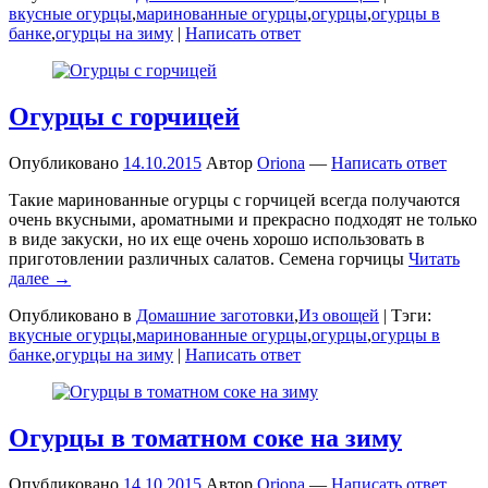
вкусные огурцы
,
маринованные огурцы
,
огурцы
,
огурцы в
банке
,
огурцы на зиму
|
Написать ответ
Огурцы с горчицей
Опубликовано
14.10.2015
Автор
Oriona
—
Написать ответ
Такие маринованные огурцы с горчицей всегда получаются
очень вкусными, ароматными и прекрасно подходят не только
в виде закуски, но их еще очень хорошо использовать в
приготовлении различных салатов. Семена горчицы
Читать
далее →
Опубликовано в
Домашние заготовки
,
Из овощей
|
Тэги:
вкусные огурцы
,
маринованные огурцы
,
огурцы
,
огурцы в
банке
,
огурцы на зиму
|
Написать ответ
Огурцы в томатном соке на зиму
Опубликовано
14.10.2015
Автор
Oriona
—
Написать ответ