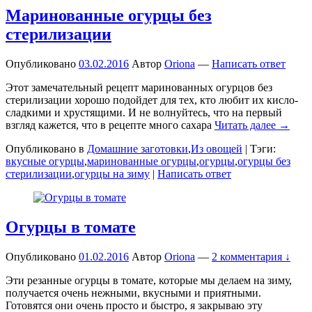
Маринованные огурцы без
стерилизации
Опубликовано
03.02.2016
Автор
Oriona
—
Написать ответ
Этот замечательный рецепт маринованных огурцов без
стерилизации хорошо подойдет для тех, кто любит их кисло-
сладкими и хрустящими. И не волнуйтесь, что на первый
взгляд кажется, что в рецепте много сахара
Читать далее →
Опубликовано в
Домашние заготовки
,
Из овощей
|
Тэги:
вкусные огурцы
,
маринованные огурцы
,
огурцы
,
огурцы без
стерилизации
,
огурцы на зиму
|
Написать ответ
Огурцы в томате
Опубликовано
01.02.2016
Автор
Oriona
—
2 комментария ↓
Эти резанные огурцы в томате, которые мы делаем на зиму,
получается очень нежными, вкусными и приятными.
Готовятся они очень просто и быстро, я закрываю эту