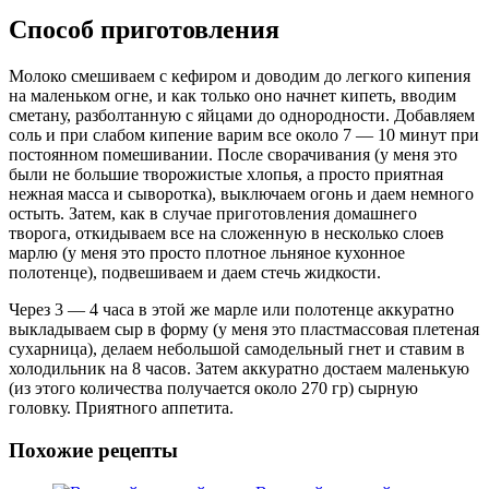
Способ приготовления
Молоко смешиваем с кефиром и доводим до легкого кипения
на маленьком огне, и как только оно начнет кипеть, вводим
сметану, разболтанную с яйцами до однородности. Добавляем
соль и при слабом кипение варим все около 7 — 10 минут при
постоянном помешивании. После сворачивания (у меня это
были не большие творожистые хлопья, а просто приятная
нежная масса и сыворотка), выключаем огонь и даем немного
остыть. Затем, как в случае приготовления домашнего
творога, откидываем все на сложенную в несколько слоев
марлю (у меня это просто плотное льняное кухонное
полотенце), подвешиваем и даем стечь жидкости.
Через 3 — 4 часа в этой же марле или полотенце аккуратно
выкладываем сыр в форму (у меня это пластмассовая плетеная
сухарница), делаем небольшой самодельный гнет и ставим в
холодильник на 8 часов. Затем аккуратно достаем маленькую
(из этого количества получается около 270 гр) сырную
головку. Приятного аппетита.
Похожие рецепты