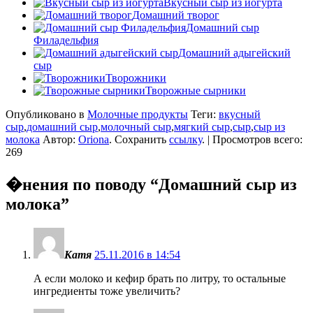
Вкусный сыр из йогурта
Домашний творог
Домашний сыр
Филадельфия
Домашний адыгейский
сыр
Творожники
Творожные сырники
Опубликовано в
Молочные продукты
Теги:
вкусный
сыр
,
домашний сыр
,
молочный сыр
,
мягкий сыр
,
сыр
,
сыр из
молока
Автор:
Oriona
. Сохранить
ссылку
. | Просмотров всего:
269
�нения по поводу “
Домашний сыр из
молока
”
Катя
25.11.2016 в 14:54
А если молоко и кефир брать по литру, то остальные
ингредиенты тоже увеличить?