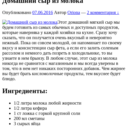
Домашний сыр из молока
Опубликовано
07.06.2016
Автор
Oriona
—
2 комментария ↓
Этот домашний мягкий сыр мы
будем готовить из самых обычных и доступных продуктов,
которые наверняка у каждой хозяйки на кухне. Сразу хочу
сказать, что он получается очень вкусный и невероятно
нежный. Пока он совсем молодой, он напоминает по своему
вкусу и консистенции сыр фета, а если его залить соленым
рассолом и немного дать позреть в холодильнике, то вы
узнаете в нем брынзу. В любом случае, этот сыр из молока
никогда не сравнится с магазинным и мы всегда уверены в
том, что в нем нет никаких посторонних добавок. Чем жирнее
вы будет брать кисломолочные продукты, тем вкуснее будет
блюдо.
Ингредиенты:
1/2 литра молока любой жирности
1/2 литра кефира
1 ст ложка с горкой крупной соли
200 мл сметаны
3 сырых яйца