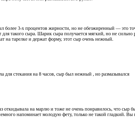
был более 3-х процентов жирности, но не обезжиренный — это точ
т для такого сыра. Шарик сыра получается мягкий, но не сильно
т на тарелке и держат форму, этот сыр очень нежный.
а для стекания на 8 часов, сыр был нежный , но размазывался
аз откидывала на марлю и тоже не очень понравилось, что сыр 
 немного напоминает молодую фету, только не такой гладкий. Вы