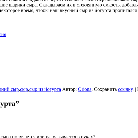
е шарики сыра. Складываем их в стеклянную емкость, добавля
некоторое время, чтобы наш вкусный сыр из йогурта пропитался
фия
шний сыр
,
сыр
,
сыр из йогурта
Автор:
Oriona
. Сохранить
ссылку
. 
гурта
”
сыра получается или размазывается в руках?