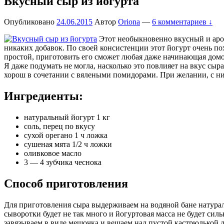
Вкусный сыр из йогурта
Опубликовано
24.06.2015
Автор
Oriona
—
6 комментариев ↓
Этот необыкновенно вкусный и аром
никаких добавок. По своей консистенции этот йогурт очень пох
простой, приготовить его сможет любая даже начинающая домо
Я даже подумать не могла, насколько это повлияет на вкус сы
хорош в сочетании с вялеными помидорами. При желании, с ним
Ингредиенты:
натуральный йогурт 1 кг
соль, перец по вкусу
сухой орегано 1 ч ложка
сушеная мята 1/2 ч ложки
оливковое масло
3 — 4 зубчика чеснока
Способ приготовления
Для приготовления сыра выдерживаем на водяной бане натурал
сыворотки будет не так много и йогуртовая масса не будет сил
завязываем в виде мешочка и вешаем над пустой кастрюлькой д