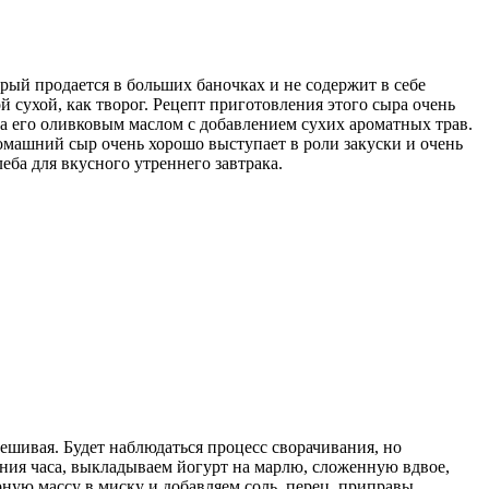
ый продается в больших баночках и не содержит в себе
й сухой, как творог. Рецепт приготовления этого сыра очень
ла его оливковым маслом с добавлением сухих ароматных трав.
домашний сыр очень хорошо выступает в роли закуски и очень
еба для вкусного утреннего завтрака.
шивая. Будет наблюдаться процесс сворачивания, но
чения часа, выкладываем йогурт на марлю, сложенную вдвое,
ную массу в миску и добавляем соль, перец, приправы.