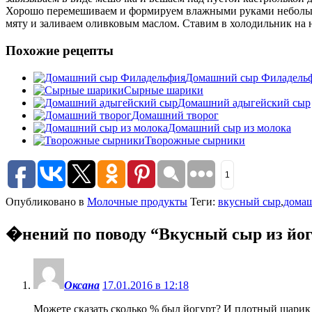
Хорошо перемешиваем и формируем влажными руками небольши
мяту и заливаем оливковым маслом. Ставим в холодильник на 
Похожие рецепты
Домашний сыр Филадель
Сырные шарики
Домашний адыгейский сыр
Домашний творог
Домашний сыр из молока
Творожные сырники
1
Опубликовано в
Молочные продукты
Теги:
вкусный сыр
,
дома
�нений по поводу “
Вкусный сыр из йо
Оксана
17.01.2016 в 12:18
Можете сказать сколько % был йогурт? И плотный шарик 