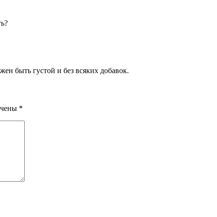
ть?
жен быть густой и без всяких добавок.
ечены
*