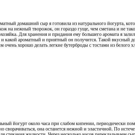
атный домашний сыр я готовила из натурального йогурта, котор
ож на нежный творожок, он гораздо гуще, чем сметана и не тако
хозяйка. Для хранения и придания ему большего аромата я зали
ра и какой ароматный и приятный он получится. Такой вкусный 
 очень хорошо делать легкие бутерброды с тостами из белого хл
ьный йогурт около часа при слабом кипении, периодически поме
ьно сворачиваться, она останется нежной и эластичной. По исте
ля стекания жидкости. Через несколько часов перекладываем сыр