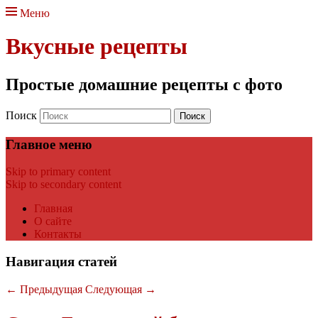
Меню
Вкусные рецепты
Простые домашние рецепты с фото
Поиск
Главное меню
Skip to primary content
Skip to secondary content
Главная
О сайте
Контакты
Навигация статей
←
Предыдущая
Следующая
→