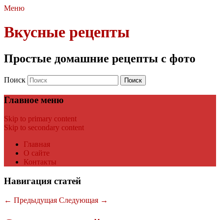
Меню
Вкусные рецепты
Простые домашние рецепты с фото
Поиск
Главное меню
Skip to primary content
Skip to secondary content
Главная
О сайте
Контакты
Навигация статей
←
Предыдущая
Следующая
→