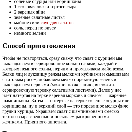
соленые огурцы или корнишоны
1 столовая ложка тертого сыра
2 вареных яйца
зеленые салатные листья
майонез или
соус для салатов
соль, перец по вкусу
немного зелени
Способ приготовления
Чтобы не повторяться, сразу скажу, что салат с курицей мы
выкладываем в сервировочное кольцо слоями, каждый из
которых немного солим, перчим и промазываем майонезом.
Белки яиц и луковицу режем мелкими кубиками и смешиваем
с готовым рисом, добавляем мелко порезанную зелень и
выкладываем первыми (можно, по желанию, выложить
сервировочную тарелку салатными листьями). Далее у нас
идет натертая на терке вареная морковь и следом — жареные
шампиньоны. Затем — натертые на терке соленые огурцы или
корнишоны, ну и верхний слой — это порезанное мелко филе
грудки курицы. Украшаем салат с шампиньонами смесью
тертого сыра с зеленью и посыпаем раскрошенными
желтками. Приятного аппетита.