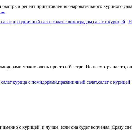
 быстрый рецепт приготовления очаровательного куриного сала
е →
 салат
,
праздничный салат
,
салат с виноградом
,
салат с курицей
|
Н
омидорами можно очень просто и быстро. Но несмотря на это, о
 салат
,
курица с помидорами
,
праздничный салат
,
салат с курицей
 именно с курицей, и лучше, если она будет копченая. Сразу спе