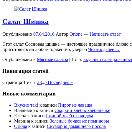
Салат Шишка
Опубликовано
07.04.2016
Автор
Oriona
—
Написать ответ
Этот салат Сосновая шишка — настоящее праздничное блюдо с
приготовить на любое торжество, уверяю
Читать далее →
Опубликовано в
Мясные салаты
|
Тэги:
вкусный салат
,
красивый
Навигация статей
Страница 1 из 5
1
2
3
...
»
Последняя »
Новые комментарии
Вкусно так!
к записи
Пирог из лаваша
Владимир
к записи
Сладкий хлеб в хлебопечке
Елена
к записи
Ржаной хлеб с солодом
Марина
к записи
Зеленые бочковые помидоры
Oriona
к записи
Скумбрия домашнего посола