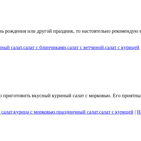
нь рождения или другой праздник, то настоятельно рекомендую 
чный салат
,
салат с блинчиками
,
салат с ветчиной
,
салат с курицей
аю приготовить вкусный куриный салат с морковью. Его приятны
 салат
,
курица с морковью
,
праздничный салат
,
салат с курицей
|
Н