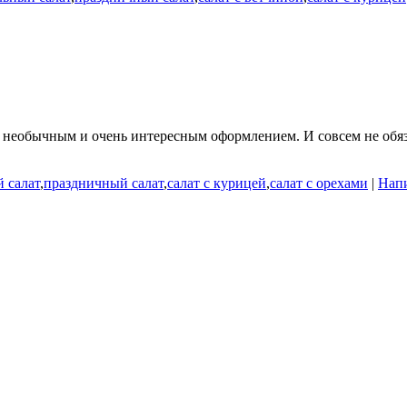
 необычным и очень интересным оформлением. И совсем не обяз
 салат
,
праздничный салат
,
салат с курицей
,
салат с орехами
|
Напи