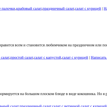
е палочки
,
крабовый салат
,
праздничный салат
,
салат с курицей
|
Н
 нравится всем и становится любимчиком на праздничном или пов
 салат
,
простой салат
,
салат с капустой
,
салат с курицей
|
Написать
формируется на большом плоском блюде в виде кокошника. Но я р
льный салат
,
праздничный салат
,
салат с ветчиной
,
салат с курицей