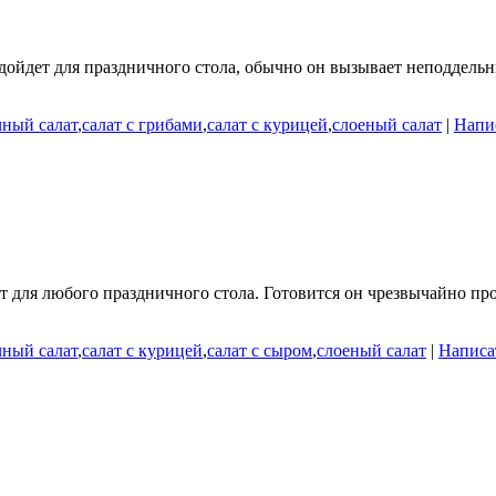
ойдет для праздничного стола, обычно он вызывает неподдельны
чный салат
,
салат с грибами
,
салат с курицей
,
слоеный салат
|
Напис
 для любого праздничного стола. Готовится он чрезвычайно про
чный салат
,
салат с курицей
,
салат с сыром
,
слоеный салат
|
Написа