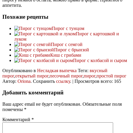
аппетита.
Похожие рецепты
Пирог с тунцом
Пирог с картошкой и
луком
Пирог с семгой
Пирог с брынзой
Киш с грибами
Пирог с колбасой и сыром
Опубликовано в
Несладкая выпечка
Теги:
вкусный
пирог
,
открытый пирог
,
песочный пирог
,
пирог
,
простой пирог
Автор:
Oriona
. Сохранить
ссылку
. | Просмотров всего: 165
Добавить комментарий
Ваш адрес email не будет опубликован.
Обязательные поля
помечены
*
Комментарий
*