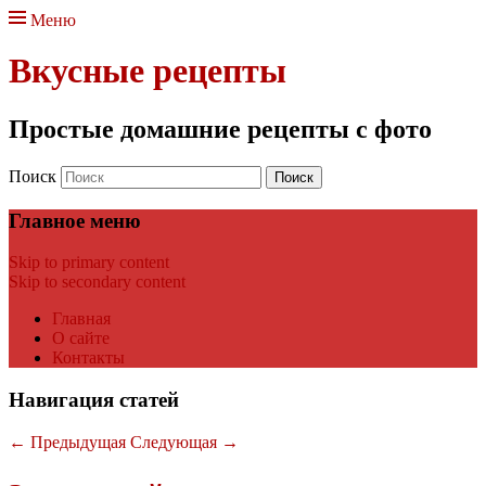
Меню
Вкусные рецепты
Простые домашние рецепты с фото
Поиск
Главное меню
Skip to primary content
Skip to secondary content
Главная
О сайте
Контакты
Навигация статей
←
Предыдущая
Следующая
→