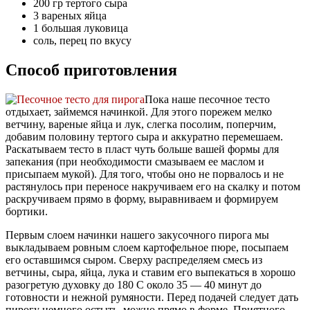
200 гр тертого сыра
3 вареных яйца
1 большая луковица
соль, перец по вкусу
Способ приготовления
Пока наше песочное тесто
отдыхает, займемся начинкой. Для этого порежем мелко
ветчину, вареные яйца и лук, слегка посолим, поперчим,
добавим половину тертого сыра и аккуратно перемешаем.
Раскатываем тесто в пласт чуть больше вашей формы для
запекания (при необходимости смазываем ее маслом и
присыпаем мукой). Для того, чтобы оно не порвалось и не
растянулось при переносе накручиваем его на скалку и потом
раскручиваем прямо в форму, выравниваем и формируем
бортики.
Первым слоем начинки нашего закусочного пирога мы
выкладываем ровным слоем картофельное пюре, посыпаем
его оставшимся сыром. Сверху распределяем смесь из
ветчины, сыра, яйца, лука и ставим его выпекаться в хорошо
разогретую духовку до 180 С около 35 — 40 минут до
готовности и нежной румяности. Перед подачей следует дать
пирогу немного остыть, можно прямо в форме. Приятного