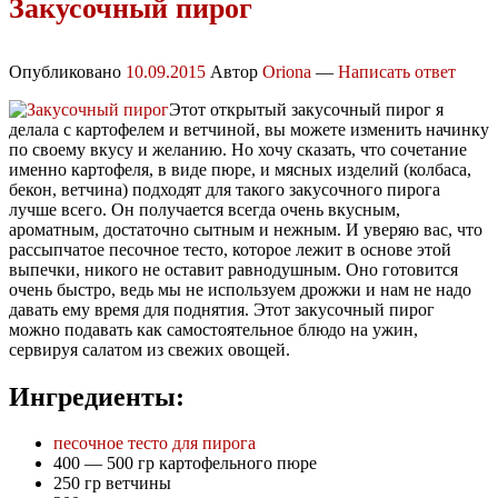
Закусочный пирог
Опубликовано
10.09.2015
Автор
Oriona
—
Написать ответ
Этот открытый закусочный пирог я
делала с картофелем и ветчиной, вы можете изменить начинку
по своему вкусу и желанию. Но хочу сказать, что сочетание
именно картофеля, в виде пюре, и мясных изделий (колбаса,
бекон, ветчина) подходят для такого закусочного пирога
лучше всего. Он получается всегда очень вкусным,
ароматным, достаточно сытным и нежным. И уверяю вас, что
рассыпчатое песочное тесто, которое лежит в основе этой
выпечки, никого не оставит равнодушным. Оно готовится
очень быстро, ведь мы не используем дрожжи и нам не надо
давать ему время для поднятия. Этот закусочный пирог
можно подавать как самостоятельное блюдо на ужин,
сервируя салатом из свежих овощей.
Ингредиенты:
песочное тесто для пирога
400 — 500 гр картофельного пюре
250 гр ветчины