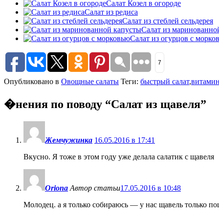
Салат Козел в огороде
Салат из редиса
Салат из стеблей сельдерея
Салат из маринованно
Салат из огурцов с морко
7
Опубликовано в
Овощные салаты
Теги:
быстрый салат
,
витамин
�нения по поводу “
Салат из щавеля
”
Жемчужинка
16.05.2016 в 17:41
Вкусно. Я тоже в этом году уже делала салатик с щавеля
Oriona
Автор статьи
17.05.2016 в 10:48
Молодец. а я только собираюсь — у нас щавель только по