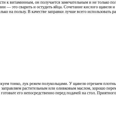
сти к витаминным, он получается замечательным и не только пол
ении — это сварить и остудить яйца. Сочетание кислого щавеля 
лько на пользу. В качестве заправки лучше всего использовать р
нкуем тонко, лук режем полукольцами. У щавеля отрезаем плотн
ы, заправляем растительным или оливковым маслом, хорошо пер
 готовьте его непосредственно перед подачей на стол. Приятного