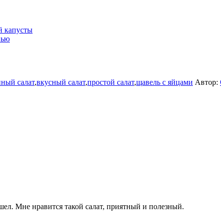
й капусты
вью
ный салат
,
вкусный салат
,
простой салат
,
щавель с яйцами
Автор:
шел. Мне нравится такой салат, приятный и полезный.