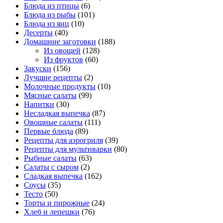
Блюда из птицы
(6)
Блюда из рыбы
(101)
Блюда из яиц
(10)
Десерты
(40)
Домашние заготовки
(188)
Из овощей
(128)
Из фруктов
(60)
Закуски
(156)
Лучшие рецепты
(2)
Молочные продукты
(10)
Мясные салаты
(99)
Напитки
(30)
Несладкая выпечка
(87)
Овощные салаты
(111)
Первые блюда
(89)
Рецепты для аэрогриля
(39)
Рецепты для мультиварки
(80)
Рыбные салаты
(63)
Салаты с сыром
(2)
Сладкая выпечка
(162)
Соусы
(35)
Тесто
(50)
Торты и пирожные
(24)
Хлеб и лепешки
(76)