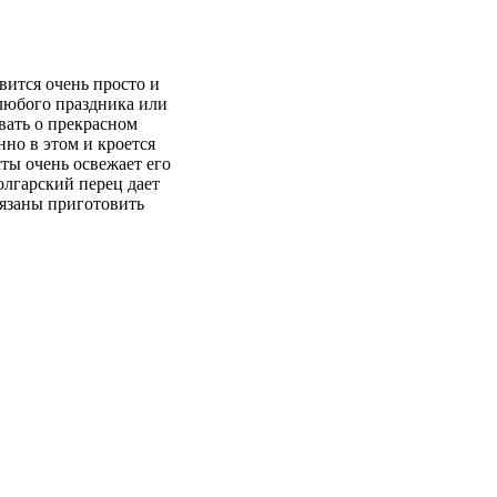
вится очень просто и
 любого праздника или
вать о прекрасном
но в этом и кроется
сты очень освежает его
олгарский перец дает
бязаны приготовить