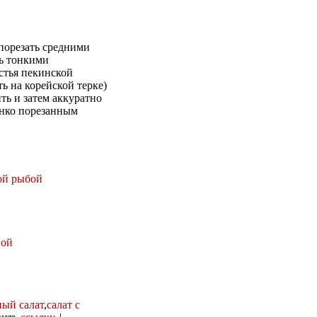
 порезать средними
ть тонкими
стья пекинской
ь на корейской терке)
ть и затем аккуратно
онко порезанным
ой рыбой
ной
ый салат
,
салат с