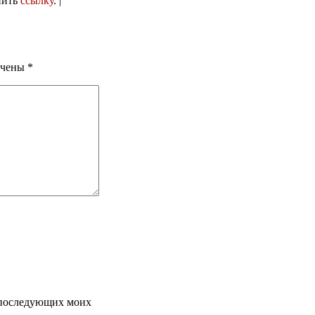
нить
ссылку
. |
ечены
*
я последующих моих