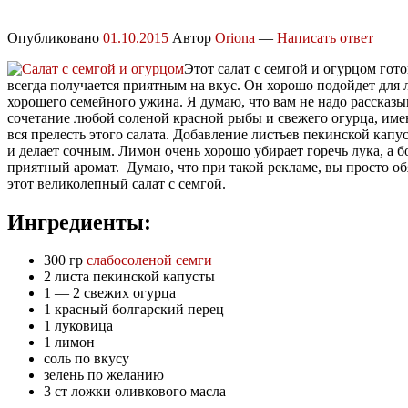
Опубликовано
01.10.2015
Автор
Oriona
—
Написать ответ
Этот салат с семгой и огурцом гото
всегда получается приятным на вкус. Он хорошо подойдет для
хорошего семейного ужина. Я думаю, что вам не надо рассказы
сочетание любой соленой красной рыбы и свежего огурца, имен
вся прелесть этого салата. Добавление листьев пекинской капу
и делает сочным. Лимон очень хорошо убирает горечь лука, а б
приятный аромат. Думаю, что при такой рекламе, вы просто о
этот великолепный салат с семгой.
Ингредиенты:
300 гр
слабосоленой семги
2 листа пекинской капусты
1 — 2 свежих огурца
1 красный болгарский перец
1 луковица
1 лимон
соль по вкусу
зелень по желанию
3 ст ложки оливкового масла