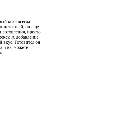
вый кекс всегда
 аппетитный, он еще
риготовления, просто
кексу. А добавление
 вкус. Готовится он
са и вы можете
м.