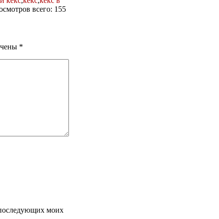
й кекс
,
кекс
,
кекс в
росмотров всего: 155
ечены
*
я последующих моих