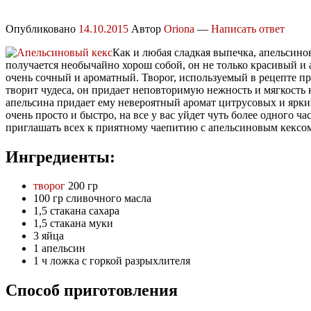
Опубликовано
14.10.2015
Автор
Oriona
—
Написать ответ
Как и любая сладкая выпечка, апельсино
получается необычайно хорош собой, он не только красивый и
очень сочный и ароматный. Творог, используемый в рецепте п
творит чудеса, он придает неповторимую нежность и мягкость 
апельсина придает ему невероятный аромат цитрусовых и яркий
очень просто и быстро, на все у вас уйдет чуть более одного ча
приглашать всех к приятному чаепитию с апельсиновым кексо
Ингредиенты:
творог
200 гр
100 гр сливочного масла
1,5 стакана сахара
1,5 стакана муки
3 яйца
1 апельсин
1 ч ложка с горкой разрыхлителя
Способ приготовления