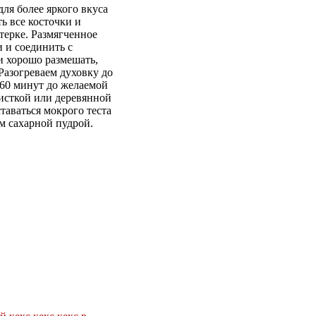
ля более яркого вкуса
ть все косточки и
терке. Размягченное
и и соединить с
и хорошо размешать,
Разогреваем духовку до
 60 минут до желаемой
исткой или деревянной
аваться мокрого теста
м сахарной пудрой.