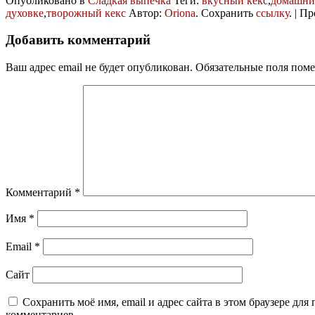
Опубликовано в
Сладкая выпечка
Теги:
вкусный кекс
,
домашни
духовке
,
творожный кекс
Автор:
Oriona
. Сохранить
ссылку
. | П
Добавить комментарий
Ваш адрес email не будет опубликован.
Обязательные поля пом
Комментарий
*
Имя
*
Email
*
Сайт
Сохранить моё имя, email и адрес сайта в этом браузере дл
комментариев.