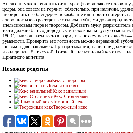
Апельсин можно очистить от шкурки (я оставляю ее половину д
цедры, она совсем не горчит), обязательно, при наличии, удали
пюрировать его блендером, в комбайне или просто натереть на 
сливочное масло растереть с сахаром и яйцами до однородност
апельсиновым пюре и творогом. Добавить муку, разрыхлитель 
тесто должно быть однородным и похожим на густую сметану. 
180 С, выкладываем тесто в форму и запекаем кекс около 50 —
румяности. Проверить его готовность можно деревянной зубоч
шпажкой для шашлыков. При протыкании, на ней не должно ост
и она должна быть сухой. Готовый апельсиновый кекс посыпае
Приятного аппетита.
Похожие рецепты
Кекс с творогом
Кекс из тыквы
Кекс ванильный
Кекс Столичный
Лимонный кекс
Творожный кекс