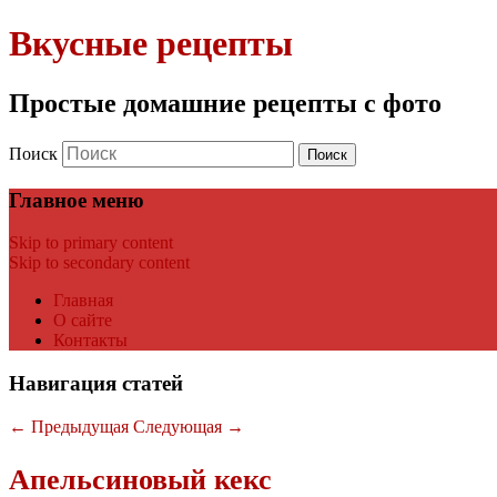
Вкусные рецепты
Простые домашние рецепты с фото
Поиск
Главное меню
Skip to primary content
Skip to secondary content
Главная
О сайте
Контакты
Навигация статей
←
Предыдущая
Следующая
→
Апельсиновый кекс