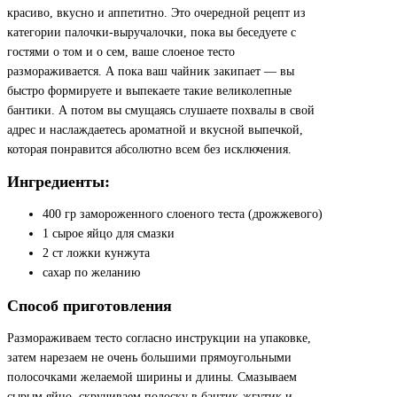
красиво, вкусно и аппетитно. Это очередной рецепт из
категории палочки-выручалочки, пока вы беседуете с
гостями о том и о сем, ваше слоеное тесто
размораживается. А пока ваш чайник закипает — вы
быстро формируете и выпекаете такие великолепные
бантики. А потом вы смущаясь слушаете похвалы в свой
адрес и наслаждаетесь ароматной и вкусной выпечкой,
которая понравится абсолютно всем без исключения.
Ингредиенты:
400 гр замороженного слоеного теста (дрожжевого)
1 сырое яйцо для смазки
2 ст ложки кунжута
сахар по желанию
Способ приготовления
Размораживаем тесто согласно инструкции на упаковке,
затем нарезаем не очень большими прямоугольными
полосочками желаемой ширины и длины. Смазываем
сырым яйцо, скручиваем полоску в бантик-жгутик и