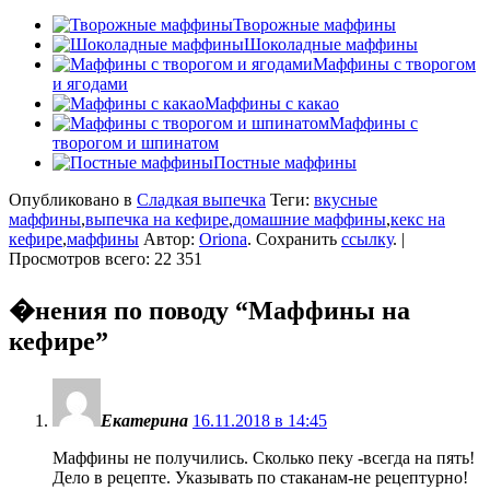
Творожные маффины
Шоколадные маффины
Маффины с творогом
и ягодами
Маффины с какао
Маффины с
творогом и шпинатом
Постные маффины
Опубликовано в
Сладкая выпечка
Теги:
вкусные
маффины
,
выпечка на кефире
,
домашние маффины
,
кекс на
кефире
,
маффины
Автор:
Oriona
. Сохранить
ссылку
. |
Просмотров всего: 22 351
�нения по поводу “
Маффины на
кефире
”
Екатерина
16.11.2018 в 14:45
Маффины не получились. Сколько пеку -всегда на пять!
Дело в рецепте. Указывать по стаканам-не рецептурно!