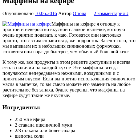
Маффины на кефире
Опубликовано
10.06.2016
Автор
Oriona
—
2 комментария ↓
Маффины на кефире я отношу к
простой и невероятно вкусной сладкой выпечке, которую
очень приятно подавать к чаю. Готовятся они настолько
просто, что с этим справится даже подросток. За счет того, что
мы выпекаем их в небольших силиконовых формочках,
готовятся они гораздо быстрее, чем обычный большой кекс.
К тому же, все продукты в этом рецепте доступные и всегда
есть в наличии на каждой кухне. Эти маффины всегда
получаются непередаваемо нежными, воздушными и с
приятным вкусом. Если вы против использования сливочного
масла в выпечке, то вы смело можете его заменить на любое
растительное без запаха, будьте уверены, что маффины на
кефире будут такие же вкусные.
Ингредиенты:
250 мл кефира
2 стакана пшеничной муки
2/3 стакана или более сахара
щепотка соли