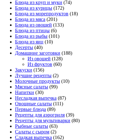
Блюда из круп и муки
(74)
Блюда из курицы
(172)
Блюда из морепродуктов
(18)
Блюда из мяса
(201)
Блюда из овощей
(133)
Блюда из птицы
(6)
Блюда из рыбы
(101)
Блюда из яиц
(10)
Десерты
(40)
Домашние заготовки
(188)
Из овощей
(128)
Из фруктов
(60)
Закуски
(156)
Лучшие рецепты
(2)
Молочные продукты
(10)
Мясные салаты
(99)
Напитки
(30)
Несладкая выпечка
(87)
Овощные салаты
(111)
Первые блюда
(89)
Рецепты для аэрогриля
(39)
Рецепты для мультиварки
(80)
Рыбные салаты
(63)
Салаты с сыром
(2)
Сладкая выпечка
(162)