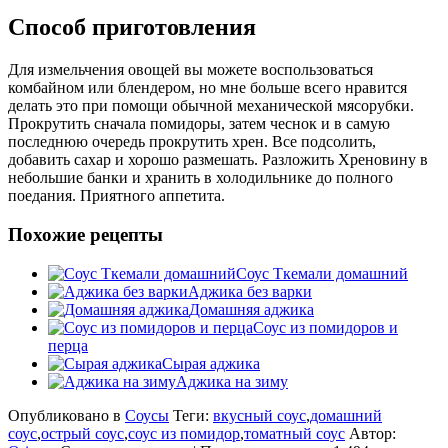
Способ приготовления
Для измельчения овощей вы можете воспользоваться
комбайном или блендером, но мне больше всего нравится
делать это при помощи обычной механической мясорубки.
Прокрутить сначала помидоры, затем чеснок и в самую
последнюю очередь прокрутить хрен. Все подсолить,
добавить сахар и хорошо размешать. Разложить Хреновину в
небольшие банки и хранить в холодильнике до полного
поедания. Приятного аппетита.
Похожие рецепты
Соус Ткемали домашний
Аджика без варки
Домашняя аджика
Соус из помидоров и
перца
Сырая аджика
Аджика на зиму
Опубликовано в
Соусы
Теги:
вкусный соус
,
домашний
соус
,
острый соус
,
соус из помидор
,
томатный соус
Автор: