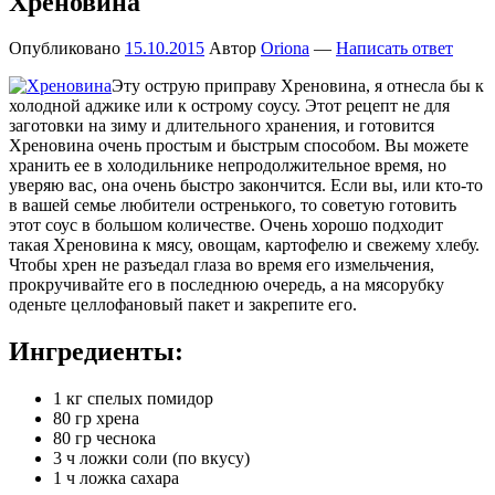
Хреновина
Опубликовано
15.10.2015
Автор
Oriona
—
Написать ответ
Эту острую приправу Хреновина, я отнесла бы к
холодной аджике или к острому соусу. Этот рецепт не для
заготовки на зиму и длительного хранения, и готовится
Хреновина очень простым и быстрым способом. Вы можете
хранить ее в холодильнике непродолжительное время, но
уверяю вас, она очень быстро закончится. Если вы, или кто-то
в вашей семье любители остренького, то советую готовить
этот соус в большом количестве. Очень хорошо подходит
такая Хреновина к мясу, овощам, картофелю и свежему хлебу.
Чтобы хрен не разъедал глаза во время его измельчения,
прокручивайте его в последнюю очередь, а на мясорубку
оденьте целлофановый пакет и закрепите его.
Ингредиенты:
1 кг спелых помидор
80 гр хрена
80 гр чеснока
3 ч ложки соли (по вкусу)
1 ч ложка сахара