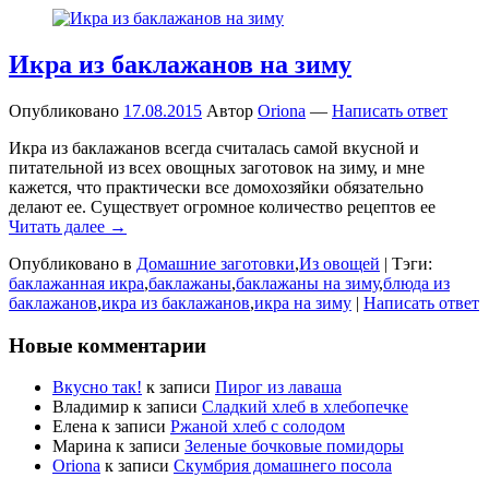
Икра из баклажанов на зиму
Опубликовано
17.08.2015
Автор
Oriona
—
Написать ответ
Икра из баклажанов всегда считалась самой вкусной и
питательной из всех овощных заготовок на зиму, и мне
кажется, что практически все домохозяйки обязательно
делают ее. Существует огромное количество рецептов ее
Читать далее →
Опубликовано в
Домашние заготовки
,
Из овощей
|
Тэги:
баклажанная икра
,
баклажаны
,
баклажаны на зиму
,
блюда из
баклажанов
,
икра из баклажанов
,
икра на зиму
|
Написать ответ
Новые комментарии
Вкусно так!
к записи
Пирог из лаваша
Владимир
к записи
Сладкий хлеб в хлебопечке
Елена
к записи
Ржаной хлеб с солодом
Марина
к записи
Зеленые бочковые помидоры
Oriona
к записи
Скумбрия домашнего посола