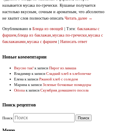
называется мусака по-гречески. Кушанье получается
настолько вкусным, сочным и ароматным, что абсолютно
не хватит слов полностью описать
Читать далее →
Опубликовано в
Блюда из овощей
|
Тэги:
баклажаны с
фаршем
,
блюда из баклажан
,
мусака по-гречески
,
мусака с
баклажанами
,
мусака с фаршем
|
Написать ответ
Новые комментарии
Вкусно так!
к записи
Пирог из лаваша
Владимир
к записи
Сладкий хлеб в хлебопечке
Елена
к записи
Ржаной хлеб с солодом
Марина
к записи
Зеленые бочковые помидоры
Oriona
к записи
Скумбрия домашнего посола
Поиск рецептов
Поиск
Меню