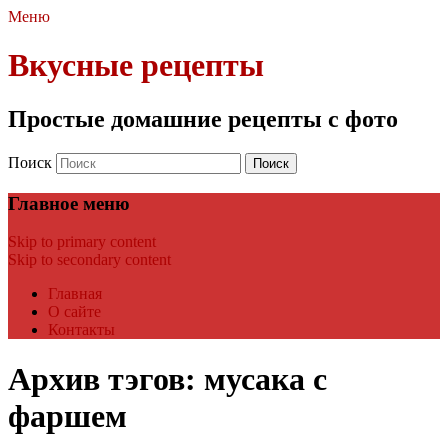
Меню
Вкусные рецепты
Простые домашние рецепты с фото
Поиск
Главное меню
Skip to primary content
Skip to secondary content
Главная
О сайте
Контакты
Архив тэгов:
мусака с
фаршем