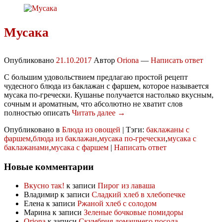
Мусака
Опубликовано
21.10.2017
Автор
Oriona
—
Написать ответ
С большим удовольствием предлагаю простой рецепт
чудесного блюда из баклажан с фаршем, которое называется
мусака по-гречески. Кушанье получается настолько вкусным,
сочным и ароматным, что абсолютно не хватит слов
полностью описать
Читать далее →
Опубликовано в
Блюда из овощей
|
Тэги:
баклажаны с
фаршем
,
блюда из баклажан
,
мусака по-гречески
,
мусака с
баклажанами
,
мусака с фаршем
|
Написать ответ
Новые комментарии
Вкусно так!
к записи
Пирог из лаваша
Владимир
к записи
Сладкий хлеб в хлебопечке
Елена
к записи
Ржаной хлеб с солодом
Марина
к записи
Зеленые бочковые помидоры
Oriona
к записи
Скумбрия домашнего посола