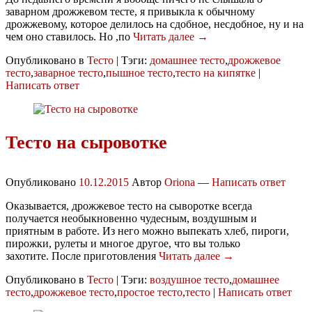
заварном дрожжевом тесте, я привыкла к обычному
дрожжевому, которое делилось на сдобное, несдобное, ну и на
чем оно ставилось. Но ,по
Читать далее →
Опубликовано в
Тесто
|
Тэги:
домашнее тесто
,
дрожжевое
тесто
,
заварное тесто
,
пышное тесто
,
тесто на кипятке
|
Написать ответ
Тесто на сыровотке
Опубликовано
10.12.2015
Автор
Oriona
—
Написать ответ
Оказывается, дрожжевое тесто на сыворотке всегда
получается необыкновенно чудесным, воздушным и
приятным в работе. Из него можно выпекать хлеб, пироги,
пирожки, рулеты и многое другое, что вы только
захотите. После приготовления
Читать далее →
Опубликовано в
Тесто
|
Тэги:
воздушное тесто
,
домашнее
тесто
,
дрожжевое тесто
,
простое тесто
,
тесто
|
Написать ответ