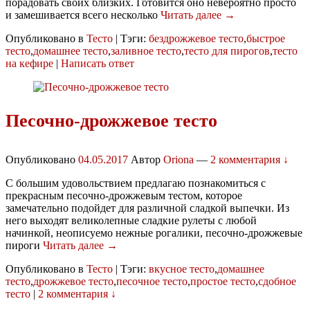
порадовать своих близких. Готовится оно невероятно просто
и замешивается всего несколько
Читать далее →
Опубликовано в
Тесто
|
Тэги:
бездрожжевое тесто
,
быстрое
тесто
,
домашнее тесто
,
заливное тесто
,
тесто для пирогов
,
тесто
на кефире
|
Написать ответ
Песочно-дрожжевое тесто
Опубликовано
04.05.2017
Автор
Oriona
—
2 комментария ↓
С большим удовольствием предлагаю познакомиться с
прекрасным песочно-дрожжевым тестом, которое
замечательно подойдет для различной сладкой выпечки. Из
него выходят великолепные сладкие рулеты с любой
начинкой, неописуемо нежные рогалики, песочно-дрожжевые
пироги
Читать далее →
Опубликовано в
Тесто
|
Тэги:
вкусное тесто
,
домашнее
тесто
,
дрожжевое тесто
,
песочное тесто
,
простое тесто
,
сдобное
тесто
|
2 комментария ↓