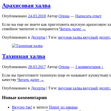
Арахисовая халва
Опубликовано
24.03.2018
Автор
Oriona
—
Написать ответ
Если вы еще не знаете как приготовить вкусную арахисовую ха
семейное чаепитие и понравится
Читать далее →
Опубликовано в
Десерты
|
Тэги:
вкусная халва
,
вкусный десерт
,
Тахинная халва
Опубликовано
28.03.2017
Автор
Oriona
—
2 комментария ↓
Если вы приготовите тахинную (еще ее называют кунжутная) хал
качеству
Читать далее →
Опубликовано в
Десерты
|
Тэги:
вкусная халва
,
вкусный десерт
,
Новые комментарии
Вкусно так!
к записи
Пирог из лаваша