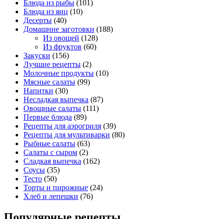
Блюда из рыбы
(101)
Блюда из яиц
(10)
Десерты
(40)
Домашние заготовки
(188)
Из овощей
(128)
Из фруктов
(60)
Закуски
(156)
Лучшие рецепты
(2)
Молочные продукты
(10)
Мясные салаты
(99)
Напитки
(30)
Несладкая выпечка
(87)
Овощные салаты
(111)
Первые блюда
(89)
Рецепты для аэрогриля
(39)
Рецепты для мультиварки
(80)
Рыбные салаты
(63)
Салаты с сыром
(2)
Сладкая выпечка
(162)
Соусы
(35)
Тесто
(50)
Торты и пирожные
(24)
Хлеб и лепешки
(76)
Популярные рецепты