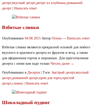
десерт
,
вкусный десерт
,
десерт из клубники
,
домашний
десерт
|
Написать ответ
Взбитые сливки
Опубликовано
04.08.2015
Автор
Oriona
—
Написать ответ
Взбитые сливки являются прекрасной основой для любого
вкусного и красивого десерта из фруктов и ягод, а также
для оформления тортов и пирожных. Для приготовления
десерта с ними вам надо только
Читать далее →
Опубликовано в
Десерты
|
Тэги:
быстрый десерт
,
вкусный
десерт
,
домашний десерт
,
крем для торта
,
простой
десерт
,
сливки
|
Написать ответ
Шоколадный пудинг