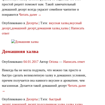
простой рецепт поможет вам. Такой замечательный
домашний десерт всегда украсит семейное чаепитие и
понравится
Читать далее →
Опубликовано в
Десерты
|
Тэги:
вкусная халва
,
вкусный
десерт
,
домашний десерт
,
домашняя халва
,
халва
|
Написать
ответ
Домашняя халва
Опубликовано
04.01.2017
Автор
Oriona
—
Написать ответ
Никогда бы не могла подумать, что можно так просто и
быстро сделать великолепную халву в домашних условиях,
причем получается она намного вкуснее и ароматнее, чем
магазинная. Делается такой домашний десерт
Читать далее
→
Опубликовано в
Десерты
|
Тэги:
быстрый
десерт
,
домашний десерт
,
подсолнечная халва
,
халва
,
халва