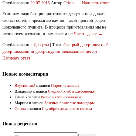
Опубликовано
29.07.2015
Автор
Oriona
—
Написать ответ
Если вам надо быстро приготовить десерт и порадовать
своих гостей, я предлагаю вам вот такой простой рецепт
шоколадного пудинга. В процессе приготовления мы не
используем желатин, и нам совсем не
Читать далее →
Опубликовано в
Десерты
|
Тэги:
быстрый десерт
,
вкусный
десерт
,
домашний десерт
,
пудинг
,
шоколадный десерт
|
Написать ответ
Новые комментарии
Вкусно так!
к записи
Пирог из лаваша
Владимир
к записи
Сладкий хлеб в хлебопечке
Елена
к записи
Ржаной хлеб с солодом
Марина
к записи
Зеленые бочковые помидоры
Oriona
к записи
Скумбрия домашнего посола
Поиск рецептов