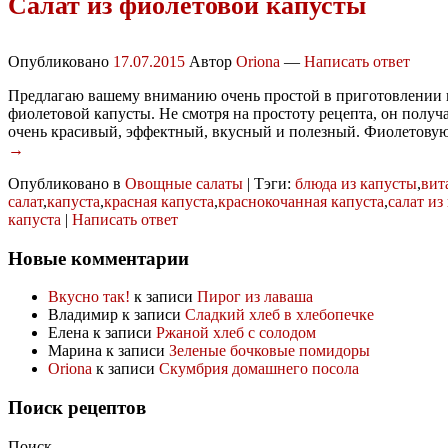
Салат из фиолетовой капусты
Опубликовано
17.07.2015
Автор
Oriona
—
Написать ответ
Предлагаю вашему вниманию очень простой в приготовлении 
фиолетовой капусты. Не смотря на простоту рецепта, он получа
очень красивый, эффектный, вкусный и полезный. Фиолетову
→
Опубликовано в
Овощные салаты
|
Тэги:
блюда из капусты
,
вит
салат
,
капуста
,
красная капуста
,
краснокочанная капуста
,
салат из
капуста
|
Написать ответ
Новые комментарии
Вкусно так!
к записи
Пирог из лаваша
Владимир
к записи
Сладкий хлеб в хлебопечке
Елена
к записи
Ржаной хлеб с солодом
Марина
к записи
Зеленые бочковые помидоры
Oriona
к записи
Скумбрия домашнего посола
Поиск рецептов
Поиск