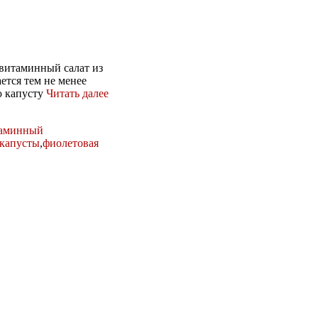
витаминный салат из
ется тем не менее
ю капусту
Читать далее
аминный
 капусты
,
фиолетовая