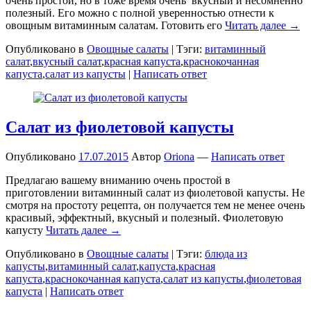
очень простой, но в тоже время очень вкусный и несомненно
полезный. Его можно с полной уверенностью отнести к
овощным витаминным салатам. Готовить его
Читать далее →
Опубликовано в
Овощные салаты
|
Тэги:
витаминный
салат
,
вкусный салат
,
красная капуста
,
краснокочанная
капуста
,
салат из капусты
|
Написать ответ
Салат из фиолетовой капусты
Опубликовано
17.07.2015
Автор
Oriona
—
Написать ответ
Предлагаю вашему вниманию очень простой в
приготовлении витаминный салат из фиолетовой капусты. Не
смотря на простоту рецепта, он получается тем не менее очень
красивый, эффектный, вкусный и полезный. Фиолетовую
капусту
Читать далее →
Опубликовано в
Овощные салаты
|
Тэги:
блюда из
капусты
,
витаминный салат
,
капуста
,
красная
капуста
,
краснокочанная капуста
,
салат из капусты
,
фиолетовая
капуста
|
Написать ответ