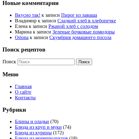
Новые комментарии
Вкусно так!
к записи
Пирог из лаваша
Владимир
к записи
Сладкий хлеб в хлебопечке
Елена
к записи
Ржаной хлеб с солодом
Марина
к записи
Зеленые бочковые помидоры
Oriona
к записи
Скумбрия домашнего посола
Поиск рецептов
Поиск
Меню
Главная
О сайте
Контакты
Рубрики
Блины и оладьи
(70)
Блюда из круп и муки
(74)
Блюда из курицы
(172)
Блюда из морепродуктов
(18)