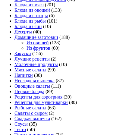
Блюда из мяса
(201)
Блюда из овощей
(133)
Блюда из птицы
(6)
Блюда из рыбы
(101)
Блюда из яиц
(10)
Десерты
(40)
Домашние заготовки
(188)
Из овощей
(128)
Из фруктов
(60)
Закуски
(156)
Лучшие рецепты
(2)
Молочные продукты
(10)
Мясные салаты
(99)
Напитки
(30)
Несладкая выпечка
(87)
Овощные салаты
(111)
Первые блюда
(89)
Рецепты для аэрогриля
(39)
Рецепты для мультиварки
(80)
Рыбные салаты
(63)
Салаты с сыром
(2)
Сладкая выпечка
(162)
Соусы
(35)
Тесто
(50)
Торты и пирожные
(24)