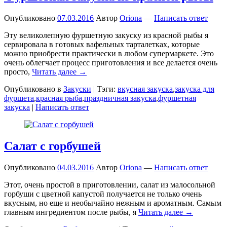
Опубликовано
07.03.2016
Автор
Oriona
—
Написать ответ
Эту великолепную фуршетную закуску из красной рыбы я
сервировала в готовых вафельных тарталетках, которые
можно приобрести практически в любом супермаркете. Это
очень облегчает процесс приготовления и все делается очень
просто,
Читать далее →
Опубликовано в
Закуски
|
Тэги:
вкусная закуска
,
закуска для
фуршета
,
красная рыба
,
праздничная закуска
,
фуршетная
закуска
|
Написать ответ
Салат с горбушей
Опубликовано
04.03.2016
Автор
Oriona
—
Написать ответ
Этот, очень простой в приготовлении, салат из малосольной
горбуши с цветной капустой получается не только очень
вкусным, но еще и необычайно нежным и ароматным. Самым
главным ингредиентом после рыбы, я
Читать далее →