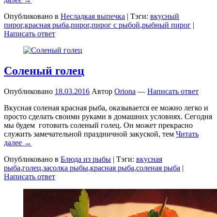
Опубликовано в
Несладкая выпечка
|
Тэги:
вкусный
пирог
,
красная рыба
,
пирог
,
пирог с рыбой
,
рыбный пирог
|
Написать ответ
Соленый голец
Опубликовано
18.03.2016
Автор
Oriona
—
Написать ответ
Вкусная соленая красная рыба, оказывается ее можно легко и
просто сделать своими руками в домашних условиях. Сегодня
мы будем готовить соленый голец. Он может прекрасно
служить замечательной праздничной закуской, тем
Читать
далее →
Опубликовано в
Блюда из рыбы
|
Тэги:
вкусная
рыба
,
голец
,
засолка рыбы
,
красная рыба
,
соленая рыба
|
Написать ответ