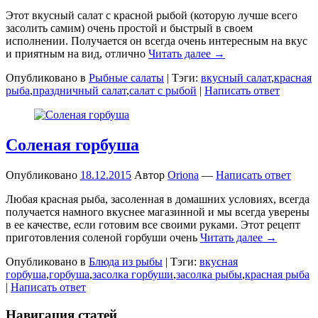
Этот вкусный салат с красной рыбой (которую лучше всего
засолить самим) очень простой и быстрый в своем
исполнении. Получается он всегда очень интересным на вкус
и приятным на вид, отлично
Читать далее →
Опубликовано в
Рыбные салаты
|
Тэги:
вкусный салат
,
красная
рыба
,
праздничный салат
,
салат с рыбой
|
Написать ответ
Соленая горбуша
Опубликовано
18.12.2015
Автор
Oriona
—
Написать ответ
Любая красная рыба, засоленная в домашних условиях, всегда
получается намного вкуснее магазинной и мы всегда уверены
в ее качестве, если готовим все своими руками. Этот рецепт
приготовления соленой горбуши очень
Читать далее →
Опубликовано в
Блюда из рыбы
|
Тэги:
вкусная
горбуша
,
горбуша
,
засолка горбуши
,
засолка рыбы
,
красная рыба
|
Написать ответ
Навигация статей