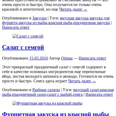
очень просто и быстро. Она получается не только очень
красивой и аппетитной, но еще
Читать далее →
Опубликовано в
Закуски
|
Тэги:
вкусная закуска
,
закуска для
фуршета
,
закуска из рыбы
,
красная рыба
,
праздничная закуска
|
Написать ответ
Салат с семгой
Опубликовано
15.03.2016
Автор
Oriona
—
Написать ответ
Этот прекрасный праздничный салат с семгой содержит в
себе в качестве основных ингредиентов еще перепелиные
яйца, листья молодого шпината и авокадо. Готовится он очень
просто и быстро. Семга здесь играет
Читать далее →
Опубликовано в
Рыбные салаты
|
Тэги:
вкусный салат
,
красная
рыба
,
праздничный салат
,
салат с рыбой
,
семга
|
Написать ответ
Фуршетная закуска из красной рыбы