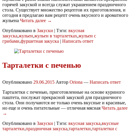
горячей закуской и всегда служат украшением праздничного
стола. Существует множество рецептов их приготовления, и
сегодня я предлагаю вам рецепт очень вкусного и ароматного
жульена
Читать далее →
Опубликовано в
Закуски
|
Тэги:
вкусная
закуска
,
жульен
,
жульен в тарталетках
,
жульен с
грибами
,
фуршетная закуска
|
Написать ответ
Тарталетки с печенью
Опубликовано
29.06.2015
Автор
Oriona
—
Написать ответ
Тарталетки с печенью, приготовленные на основе куриного
паштета, послужат прекрасной закуской для праздничного
стола. Они получаются не только очень вкусные и красивые,
но еще и очень питательные — отличная мясная
Читать далее
→
Опубликовано в
Закуски
|
Тэги:
вкусная закуска
,
вкусные
тарталетки
,
праздничная закуска
,
тарталетки
,
тарталетки с