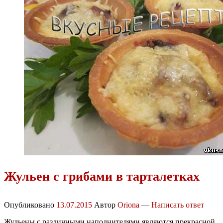
Жульен с грибами в тарталетках
Опубликовано
13.07.2015
Автор
Oriona
—
Написать ответ
Жульены с различными наполнителями являются прекрасной