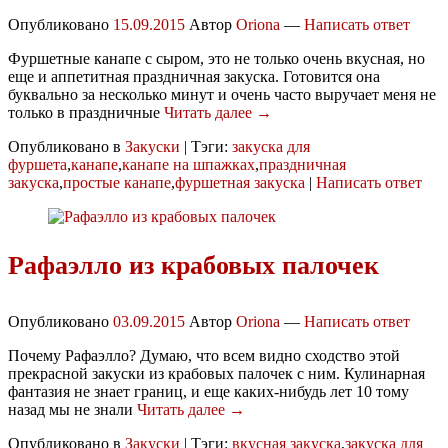
Опубликовано
15.09.2015
Автор
Oriona
—
Написать ответ
Фуршетные канапе с сыром, это не только очень вкусная, но
еще и аппетитная праздничная закуска. Готовится она
буквально за несколько минут и очень часто выручает меня не
только в праздничные
Читать далее →
Опубликовано в
Закуски
|
Тэги:
закуска для
фуршета
,
канапе
,
канапе на шпажках
,
праздничная
закуска
,
простые канапе
,
фуршетная закуска
|
Написать ответ
Рафаэлло из крабовых палочек
Опубликовано
03.09.2015
Автор
Oriona
—
Написать ответ
Почему Рафаэлло? Думаю, что всем видно сходство этой
прекрасной закуски из крабовых палочек с ним. Кулинарная
фантазия не знает границ, и еще каких-нибудь лет 10 тому
назад мы не знали
Читать далее →
Опубликовано в
Закуски
|
Тэги:
вкусная закуска
,
закуска для