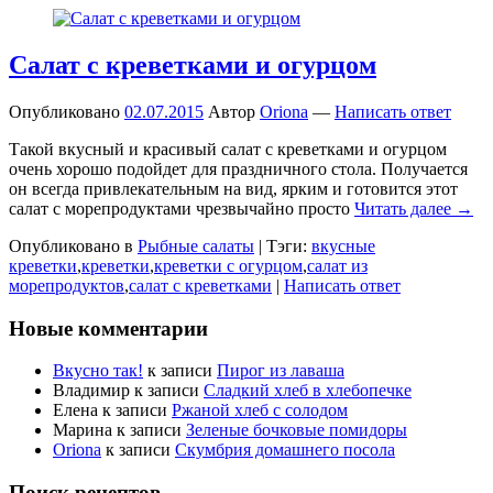
Салат с креветками и огурцом
Опубликовано
02.07.2015
Автор
Oriona
—
Написать ответ
Такой вкусный и красивый салат с креветками и огурцом
очень хорошо подойдет для праздничного стола. Получается
он всегда привлекательным на вид, ярким и готовится этот
салат с морепродуктами чрезвычайно просто
Читать далее →
Опубликовано в
Рыбные салаты
|
Тэги:
вкусные
креветки
,
креветки
,
креветки с огурцом
,
салат из
морепродуктов
,
салат с креветками
|
Написать ответ
Новые комментарии
Вкусно так!
к записи
Пирог из лаваша
Владимир
к записи
Сладкий хлеб в хлебопечке
Елена
к записи
Ржаной хлеб с солодом
Марина
к записи
Зеленые бочковые помидоры
Oriona
к записи
Скумбрия домашнего посола
Поиск рецептов