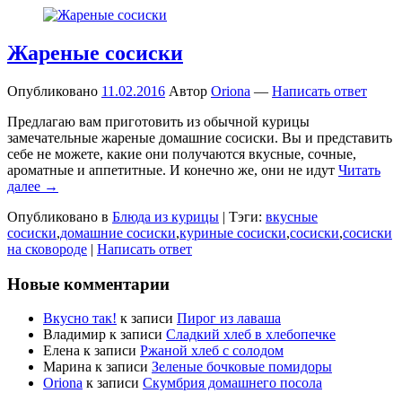
Жареные сосиски
Опубликовано
11.02.2016
Автор
Oriona
—
Написать ответ
Предлагаю вам приготовить из обычной курицы
замечательные жареные домашние сосиски. Вы и представить
себе не можете, какие они получаются вкусные, сочные,
ароматные и аппетитные. И конечно же, они не идут
Читать
далее →
Опубликовано в
Блюда из курицы
|
Тэги:
вкусные
сосиски
,
домашние сосиски
,
куриные сосиски
,
сосиски
,
сосиски
на сковороде
|
Написать ответ
Новые комментарии
Вкусно так!
к записи
Пирог из лаваша
Владимир
к записи
Сладкий хлеб в хлебопечке
Елена
к записи
Ржаной хлеб с солодом
Марина
к записи
Зеленые бочковые помидоры
Oriona
к записи
Скумбрия домашнего посола