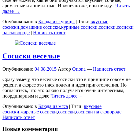
себе не можете, какие они получаются вкусные, сочные,
ароматные и аппетитные. И конечно же, они не идут
Читать
далее →
Опубликовано в
Блюда из курицы
|
Тэги:
вкусные
сосиски
,
домашние сосиски
,
куриные сосиски
,
сосиски
,
сосиски
на сковороде
|
Написать ответ
Сосиски веселые
Опубликовано
04.08.2015
Автор
Oriona
—
Написать ответ
Сразу замечу, что веселые сосиски это в принципе совсем не
рецепт, а скорее это идея подачи и идея приготовления. Но
согласитесь, что это блюдо получается очень интересным,
неординарным и даже
Читать далее →
Опубликовано в
Блюда из мяса
|
Тэги:
вкусные
сосиски
,
жареные сосиски
,
сосиски
,
сосиски на сковороде
|
Написать ответ
Новые комментарии