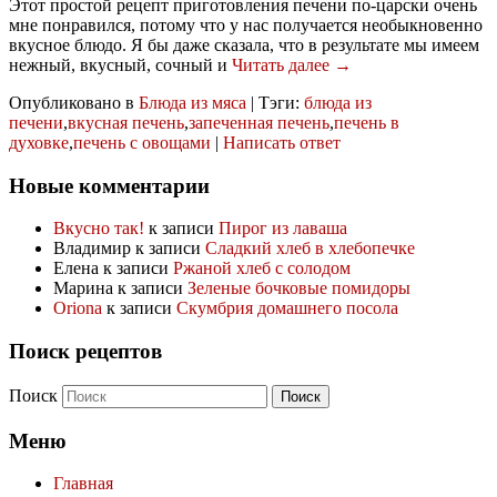
Этот простой рецепт приготовления печени по-царски очень
мне понравился, потому что у нас получается необыкновенно
вкусное блюдо. Я бы даже сказала, что в результате мы имеем
нежный, вкусный, сочный и
Читать далее →
Опубликовано в
Блюда из мяса
|
Тэги:
блюда из
печени
,
вкусная печень
,
запеченная печень
,
печень в
духовке
,
печень с овощами
|
Написать ответ
Новые комментарии
Вкусно так!
к записи
Пирог из лаваша
Владимир
к записи
Сладкий хлеб в хлебопечке
Елена
к записи
Ржаной хлеб с солодом
Марина
к записи
Зеленые бочковые помидоры
Oriona
к записи
Скумбрия домашнего посола
Поиск рецептов
Поиск
Меню
Главная