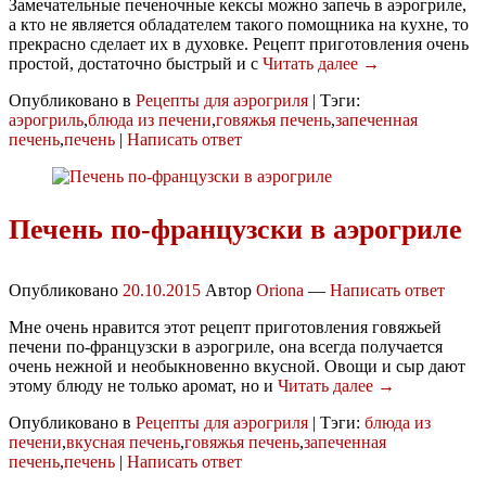
Замечательные печеночные кексы можно запечь в аэрогриле,
а кто не является обладателем такого помощника на кухне, то
прекрасно сделает их в духовке. Рецепт приготовления очень
простой, достаточно быстрый и с
Читать далее →
Опубликовано в
Рецепты для аэрогриля
|
Тэги:
аэрогриль
,
блюда из печени
,
говяжья печень
,
запеченная
печень
,
печень
|
Написать ответ
Печень по-французски в аэрогриле
Опубликовано
20.10.2015
Автор
Oriona
—
Написать ответ
Мне очень нравится этот рецепт приготовления говяжьей
печени по-французски в аэрогриле, она всегда получается
очень нежной и необыкновенно вкусной. Овощи и сыр дают
этому блюду не только аромат, но и
Читать далее →
Опубликовано в
Рецепты для аэрогриля
|
Тэги:
блюда из
печени
,
вкусная печень
,
говяжья печень
,
запеченная
печень
,
печень
|
Написать ответ