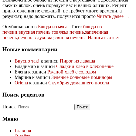
свежих яблок, очень порадует вас и ваших близких. Рецепт
приготовления не сложный, не требует много времени, а
результат, надо доложить, получается просто
Читать далее →
Опубликовано в
Блюда из мяса
|
Тэги:
блюда из
печени
,
вкусная печень
,
говяжья печень
,
запеченная
печень
,
печень в духовке
,
свиная печень
|
Написать ответ
Новые комментарии
Вкусно так!
к записи
Пирог из лаваша
Владимир
к записи
Сладкий хлеб в хлебопечке
Елена
к записи
Ржаной хлеб с солодом
Марина
к записи
Зеленые бочковые помидоры
Oriona
к записи
Скумбрия домашнего посола
Поиск рецептов
Поиск
Меню
Главная