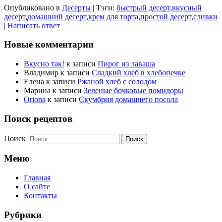
Опубликовано в
Десерты
|
Тэги:
быстрый десерт
,
вкусный
десерт
,
домашний десерт
,
крем для торта
,
простой десерт
,
сливки
|
Написать ответ
Новые комментарии
Вкусно так!
к записи
Пирог из лаваша
Владимир
к записи
Сладкий хлеб в хлебопечке
Елена
к записи
Ржаной хлеб с солодом
Марина
к записи
Зеленые бочковые помидоры
Oriona
к записи
Скумбрия домашнего посола
Поиск рецептов
Поиск
Меню
Главная
О сайте
Контакты
Рубрики