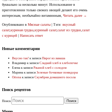
буквально за несколько минут. Использование в
приготовлении только свежих овощей делают его очень
интересным, необычайно витаминным,
Читать далее →
Опубликовано в
Мясные салаты
|
Тэги:
вкусный
салат
,
куриная грудка
,
куриный салат
,
салат из грудки
,
салат
с курицей
|
Написать ответ
Новые комментарии
Вкусно так!
к записи
Пирог из лаваша
Владимир
к записи
Сладкий хлеб в хлебопечке
Елена
к записи
Ржаной хлеб с солодом
Марина
к записи
Зеленые бочковые помидоры
Oriona
к записи
Скумбрия домашнего посола
Поиск рецептов
Поиск
Меню