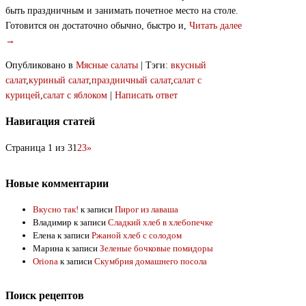
быть праздничным и занимать почетное место на столе.
Готовится он достаточно обычно, быстро и,
Читать далее
→
Опубликовано в
Мясные салаты
|
Тэги:
вкусный
салат
,
куриный салат
,
праздничный салат
,
салат с
курицей
,
салат с яблоком
|
Написать ответ
Навигация статей
Страница 1 из 3
1
2
3
»
Новые комментарии
Вкусно так!
к записи
Пирог из лаваша
Владимир
к записи
Сладкий хлеб в хлебопечке
Елена
к записи
Ржаной хлеб с солодом
Марина
к записи
Зеленые бочковые помидоры
Oriona
к записи
Скумбрия домашнего посола
Поиск рецептов