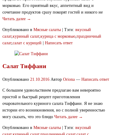
морковью. Его приятный вкус, аппетитный вид и
сочетание продуктов сразу покорят гостей и никого не
Читать далее →
Опубликовано в
Мясные салаты
|
Тэги:
вкусный
салат
,
куриный салат
,
курица с морковью
,
праздничный
салат
,
салат с курицей
|
Написать ответ
Салат Тиффани
Опубликовано
21.10.2016
Автор
Oriona
—
Написать ответ
С большим удовольствием предлагаю вам невероятно
простой и быстрый рецепт приготовления
очаровательного куриного салата Тиффани. Я не знаю
истории его возникновения, но с полной уверенностью
могу сказать, что это блюдо
Читать далее →
Опубликовано в
Мясные салаты
|
Тэги:
вкусный
салат
,
куриный салат
,
праздничный салат
,
салат с