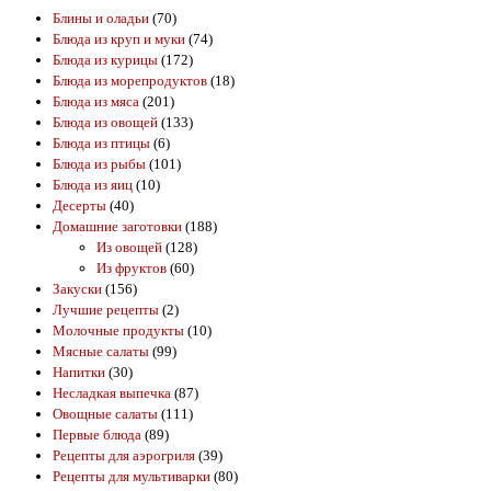
Блины и оладьи
(70)
Блюда из круп и муки
(74)
Блюда из курицы
(172)
Блюда из морепродуктов
(18)
Блюда из мяса
(201)
Блюда из овощей
(133)
Блюда из птицы
(6)
Блюда из рыбы
(101)
Блюда из яиц
(10)
Десерты
(40)
Домашние заготовки
(188)
Из овощей
(128)
Из фруктов
(60)
Закуски
(156)
Лучшие рецепты
(2)
Молочные продукты
(10)
Мясные салаты
(99)
Напитки
(30)
Несладкая выпечка
(87)
Овощные салаты
(111)
Первые блюда
(89)
Рецепты для аэрогриля
(39)
Рецепты для мультиварки
(80)