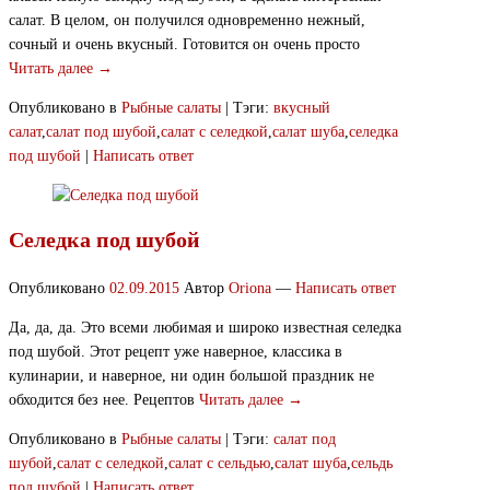
салат. В целом, он получился одновременно нежный,
сочный и очень вкусный. Готовится он очень просто
Читать далее →
Опубликовано в
Рыбные салаты
|
Тэги:
вкусный
салат
,
салат под шубой
,
салат с селедкой
,
салат шуба
,
селедка
под шубой
|
Написать ответ
Селедка под шубой
Опубликовано
02.09.2015
Автор
Oriona
—
Написать ответ
Да, да, да. Это всеми любимая и широко известная селедка
под шубой. Этот рецепт уже наверное, классика в
кулинарии, и наверное, ни один большой праздник не
обходится без нее. Рецептов
Читать далее →
Опубликовано в
Рыбные салаты
|
Тэги:
салат под
шубой
,
салат с селедкой
,
салат с сельдью
,
салат шуба
,
сельдь
под шубой
|
Написать ответ