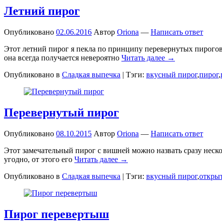
Летний пирог
Опубликовано
02.06.2016
Автор
Oriona
—
Написать ответ
Этот летний пирог я пекла по принципу перевернутых пирогов
она всегда получается невероятно
Читать далее →
Опубликовано в
Сладкая выпечка
|
Тэги:
вкусный пирог
,
пирог
,
Перевернутый пирог
Опубликовано
08.10.2015
Автор
Oriona
—
Написать ответ
Этот замечательный пирог с вишней можно назвать сразу неск
угодно, от этого его
Читать далее →
Опубликовано в
Сладкая выпечка
|
Тэги:
вкусный пирог
,
откры
Пирог перевертыш