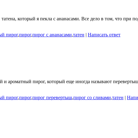
тена, который я пекла с ананасами. Все дело в том, что при по
ый пирог
,
пирог
,
пирог с ананасами
,
татен
|
Написать ответ
 и ароматный пирог, который еще иногда называют перевертыше
ый пирог
,
пирог
,
пирог перевертыш
,
пирог со сливами
,
татен
|
Напи