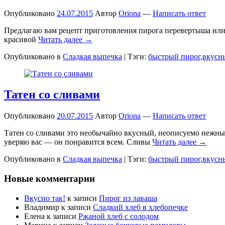
Опубликовано
24.07.2015
Автор
Oriona
—
Написать ответ
Предлагаю вам рецепт приготовления пирога перевертыша или та
красивой
Читать далее →
Опубликовано в
Сладкая выпечка
|
Тэги:
быстрый пирог
,
вкусн
Татен со сливами
Опубликовано
20.07.2015
Автор
Oriona
—
Написать ответ
Татен со сливами это необычайно вкусный, неописуемо нежный
уверяю вас — он понравится всем. Сливы
Читать далее →
Опубликовано в
Сладкая выпечка
|
Тэги:
быстрый пирог
,
вкусн
Новые комментарии
Вкусно так!
к записи
Пирог из лаваша
Владимир
к записи
Сладкий хлеб в хлебопечке
Елена
к записи
Ржаной хлеб с солодом