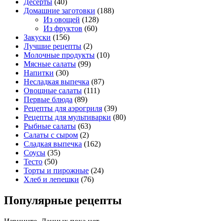
Десерты
(40)
Домашние заготовки
(188)
Из овощей
(128)
Из фруктов
(60)
Закуски
(156)
Лучшие рецепты
(2)
Молочные продукты
(10)
Мясные салаты
(99)
Напитки
(30)
Несладкая выпечка
(87)
Овощные салаты
(111)
Первые блюда
(89)
Рецепты для аэрогриля
(39)
Рецепты для мультиварки
(80)
Рыбные салаты
(63)
Салаты с сыром
(2)
Сладкая выпечка
(162)
Соусы
(35)
Тесто
(50)
Торты и пирожные
(24)
Хлеб и лепешки
(76)
Популярные рецепты