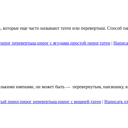
, которые еще часто называют татен или перевертыш. Способ та
пирог перевертыш
,
пирог с ягодами
,
простой пирог
,
татен
|
Написа
олькими именами, он может быть — перевернутым, наизнанку, вв
тый пирог
,
пирог перевертыш
,
пирог с вишней
,
татен
|
Написать о